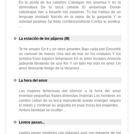
En la punta de tus cabellos Cabalgan mis poemas Y es la
abreviatura De tu boca callada El andamiaje Donde
cabizbajas Van a besarte mis palabras. Tu me hablas de un
lenguaje olvidado Nacido en la sepia de tu garganta Y la
soledad perpleja Se mide condescendiente Contra tu sombra.
...
La estación de los pájaros (III)
Te he amado En ti y en otros amantes Bajo cada piel Encontré
un carrusel de manos Una sed de mar en los costados Y los
sonidos Esos pájaros tempranos En el amor tocados Armonía
jadeante Brotando de una flor Y un tallo Ha sido mi amor Un
amor itinerante Amigo de la Veranera ...
La hora del amor
Las mujeres temerosas del silencio a la hora del amor
inventan pequeñas frases diminutas historias Los hombres en
cambio callan de su boca imprudente puede emerger seguro
el miedo y confesar su angustia en esas horas tan exigentes...
Ambos tiemblan se ocultan ...
Lentos pasan...
Lentos pasan sombríos con máscara azul con masacre de sol