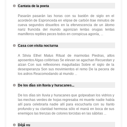
Cantata de la poeta
Pasarán pasarán las horas con su bastón de siglo en el
acordeón de Espronceda en elipse de carbón trae minutos de
cueva segundos disueltos en la efervescencia de un átomo
nariz fruncida del mundo agonizan lentas orugas lentas
mamíferos reptiles peces todos en conspicua agonía, ...
Casa con visita nocturna
A Silvia Ethel Matus Ritual de marmotas Piedras, altos
aposentos Algas colibrisas Se elevan se agachan Recuestan y
alzan Con sus reflexiones magulladas Sobre el siglo de la
desesperanza Son sus movimientos el remo De la pecera de
los astros Reacomodando al mundo ...
De los días sin lluvia y huracanes...
De los días sin lluvia y huracanes que golpeaban los vidrios y
las mechas verdes de hojas regresaba mi muerte nadie había
allí para celebrarla nadie allí para escucharla con su llanto
profundo y su claridad hermosa sólo el maná en boca de sus
enemigos las trenzas de colores torcidas en las sábilas ...
Dèjá vu