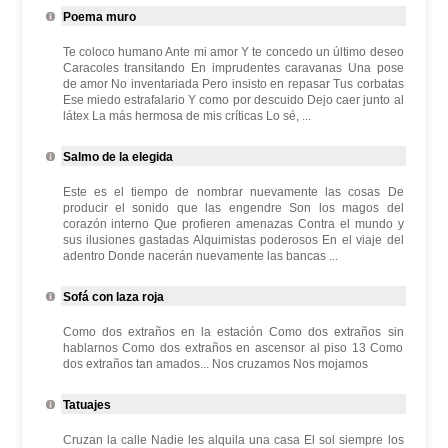
Poema muro
Te coloco humano Ante mi amor Y te concedo un último deseo
Caracoles transitando En imprudentes caravanas Una pose
de amor No inventariada Pero insisto en repasar Tus corbatas
Ese miedo estrafalario Y como por descuido Dejo caer junto al
látex La más hermosa de mis críticas Lo sé, ...
Salmo de la elegida
Este es el tiempo de nombrar nuevamente las cosas De
producir el sonido que las engendre Son los magos del
corazón interno Que profieren amenazas Contra el mundo y
sus ilusiones gastadas Alquimistas poderosos En el viaje del
adentro Donde nacerán nuevamente las bancas ...
Sofá con laza roja
Como dos extraños en la estación Como dos extraños sin
hablarnos Como dos extraños en ascensor al piso 13 Como
dos extraños tan amados... Nos cruzamos Nos mojamos
Tatuajes
Cruzan la calle Nadie les alquila una casa El sol siempre los