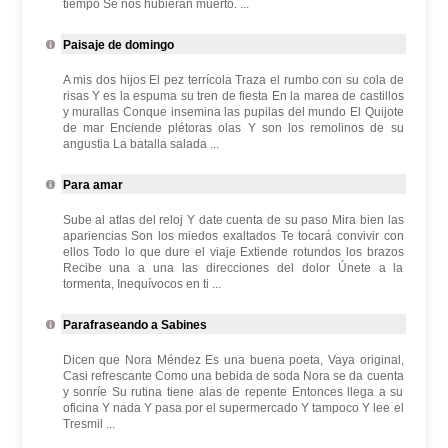
tiempo Se nos hubieran muerto. ...
Paisaje de domingo
A mis dos hijos El pez terrícola Traza el rumbo con su cola de
risas Y es la espuma su tren de fiesta En la marea de castillos
y murallas Conque insemina las pupilas del mundo El Quijote
de mar Enciende plétoras olas Y son los remolinos de su
angustia La batalla salada ...
Para amar
Sube al atlas del reloj Y date cuenta de su paso Mira bien las
apariencias Son los miedos exaltados Te tocará convivir con
ellos Todo lo que dure el viaje Extiende rotundos los brazos
Recibe una a una las direcciones del dolor Únete a la
tormenta, Inequívocos en ti ...
Parafraseando a Sabines
Dicen que Nora Méndez Es una buena poeta, Vaya original,
Casi refrescante Como una bebida de soda Nora se da cuenta
y sonríe Su rutina tiene alas de repente Entonces llega a su
oficina Y nada Y pasa por el supermercado Y tampoco Y lee el
Tresmil ...