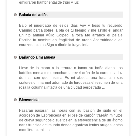
emigraron hambrientasde trigo y luz ...
Balada del adiós
Bajo el muérdago de estos días Voy y beso tu recuerdo
Camino parca sobre la ola de tu tiempo Y me astillo el andar
En rito animal Aúllo Golpeo la roca Me arranco el pelaje
Escribo tu nombre en fragilidad de arena Acorralándolo en
corazones rotos Sigo a diario la trayectoria ...
Bañando a mi abuela
Llevo de la mano a la ternura a tomar su baño diario Los
ladrillos menta me reprochan la revelación de la carne esa luz
de mar con que lastima Es mi abuela una luna con sus
cráteres un mármol adornado de turquesas el resumen de una
rosa la columna intacta de una ciudad perpetrada ...
Bienvenida
Pasarán pasarán las horas con su bastón de siglo en el
acordeón de Espronceda en elipse de carbón traerán minutos
de cueva segundos disueltos en la efervescencia de un átomo
nariz fruncida del mundo donde agonizan lentas orugas lentas
mamíferos reptiles ...