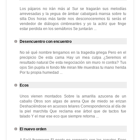
Los pájaros no irán más al Sur se tragarán sus melodías
arrevesadas y la yegua de ámbar cabalgará mansa sobre tu
silla Dos horas más tarde nos desconoceremos tú serás el
vendedor de diálogos cimbreantes y yo la actriz que finge
estar perdida en los semáforos Se juntarán ...
Desencuentro con encuentro
No sé qué nombre tengamos en la tragedia griega Pero en el
precipicio De esta cama Hay un mea culpa ¿Seremos el
resultado natural De esta negociación sin muro ni contra? Tus
ojos Sin pupila ni fondo Me miran Me muestras tu mano herida
Por tu propia humedad ...
Ecos
Unos vienen montados Sobre la amarilla azucena de un
caballo Otros son algas de arena Que de miedo se erizan
Deshaciéndose en acuosos telares Correspondencia al día de
la piel marchita Que reclama ese árbol que de tactos fue
talado Y el mar ese eco que siempre retorna ...
El nuevo orden