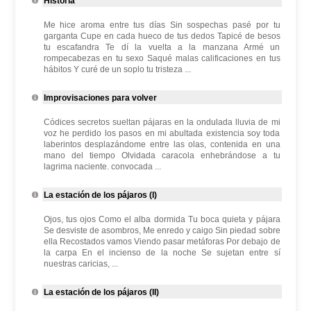
Historia
Me hice aroma entre tus días Sin sospechas pasé por tu
garganta Cupe en cada hueco de tus dedos Tapicé de besos
tu escafandra Te dí la vuelta a la manzana Armé un
rompecabezas en tu sexo Saqué malas calificaciones en tus
hábitos Y curé de un soplo tu tristeza ...
Improvisaciones para volver
Códices secretos sueltan pájaras en la ondulada lluvia de mi
voz he perdido los pasos en mi abultada existencia soy toda
laberintos desplazándome entre las olas, contenida en una
mano del tiempo Olvidada caracola enhebrándose a tu
lagrima naciente. convocada ...
La estación de los pájaros (I)
Ojos, tus ojos Como el alba dormida Tu boca quieta y pájara
Se desviste de asombros, Me enredo y caigo Sin piedad sobre
ella Recostados vamos Viendo pasar metáforas Por debajo de
la carpa En el incienso de la noche Se sujetan entre sí
nuestras caricias, ...
La estación de los pájaros (II)