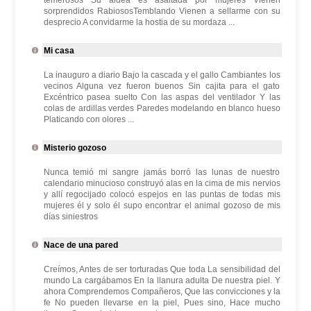
temerosos Su aldea es asaltada por mujeres Vienen
sorprendidos RabiososTemblando Vienen a sellarme con su
desprecio A convidarme la hostia de su mordaza ...
Mi casa
La inauguro a diario Bajo la cascada y el gallo Cambiantes los
vecinos Alguna vez fueron buenos Sin cajita para el gato
Excéntrico pasea suelto Con las aspas del ventilador Y las
colas de ardillas verdes Paredes modelando en blanco hueso
Platicando con olores ...
Misterio gozoso
Nunca temió mi sangre jamás borró las lunas de nuestro
calendario minucioso construyó alas en la cima de mis nervios
y allí regocijado colocó espejos en las puntas de todas mis
mujeres él y solo él supo encontrar el animal gozoso de mis
días siniestros
Nace de una pared
Creímos, Antes de ser torturadas Que toda La sensibilidad del
mundo La cargábamos En la llanura adulta De nuestra piel. Y
ahora Comprendemos Compañeros, Que las convicciones y la
fe No pueden llevarse en la piel, Pues sino, Hace mucho