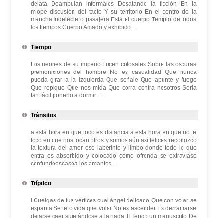
delata Deambulan informales Desatando la ficción En la
miope discusión del tacto Y su territorio En el centro de la
mancha Indeleble o pasajera Está el cuerpo Templo de todos
los tiempos Cuerpo Amado y exhibido ...
Tiempo
Los neones de su imperio Lucen colosales Sobre las oscuras
premoniciones del hombre No es casualidad Que nunca
pueda girar a la izquierda Que señale Que apunte y fuego
Que repique Que nos mida Que corra contra nosotros Seria
tan fácil ponerlo a dormir ...
Tránsitos
a esta hora en que todo es distancia a esta hora en que no te
toco en que nos tocan otros y somos aún así felices reconozco
la textura del amor ese laberinto y limbo donde todo lo que
entra es absorbido y colocado como ofrenda se extravíase
confundeescasea los amantes ...
Tríptico
I Cuelgas de tus vértices cual ángel delicado Que con volar se
espanta Se te olvida que volar No es ascender Es derramarse
dejarse caer sujetándose a la nada. II Tengo un manuscrito De