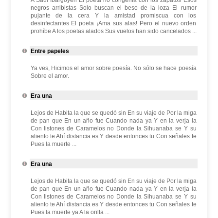
A Saúl Ibargoyen El poeta no congenia con los zapatos Esos
negros arribistas Solo buscan el beso de la loza El rumor
pujante de la cera Y la amistad promiscua con los
desinfectantes El poeta ¡Ama sus alas! Pero el nuevo orden
prohíbe A los poetas alados Sus vuelos han sido cancelados ...
Entre papeles
Ya ves, Hicimos el amor sobre poesía. No sólo se hace poesía
Sobre el amor.
Era una
Lejos de Habita la que se quedó sin En su viaje de Por la miga
de pan que En un año fue Cuando nada ya Y en la verja la
Con listones de Caramelos no Donde la Sihuanaba se Y su
aliento te Ahí distancia es Y desde entonces tu Con señales te
Pues la muerte ...
Era una
Lejos de Habita la que se quedó sin En su viaje de Por la miga
de pan que En un año fue Cuando nada ya Y en la verja la
Con listones de Caramelos no Donde la Sihuanaba se Y su
aliento te Ahí distancia es Y desde entonces tu Con señales te
Pues la muerte ya A la orilla ...