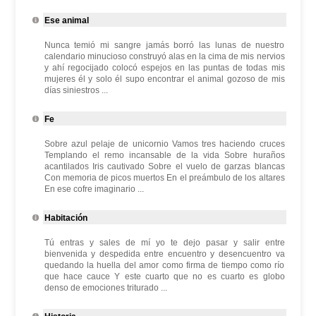
Ese animal
Nunca temió mi sangre jamás borró las lunas de nuestro
calendario minucioso construyó alas en la cima de mis nervios
y ahí regocijado colocó espejos en las puntas de todas mis
mujeres él y solo él supo encontrar el animal gozoso de mis
días siniestros ...
Fe
Sobre azul pelaje de unicornio Vamos tres haciendo cruces
Templando el remo incansable de la vida Sobre huraños
acantilados Iris cautivado Sobre el vuelo de garzas blancas
Con memoria de picos muertos En el preámbulo de los altares
En ese cofre imaginario ...
Habitación
Tú entras y sales de mí yo te dejo pasar y salir entre
bienvenida y despedida entre encuentro y desencuentro va
quedando la huella del amor como firma de tiempo como río
que hace cauce Y este cuarto que no es cuarto es globo
denso de emociones triturado ...