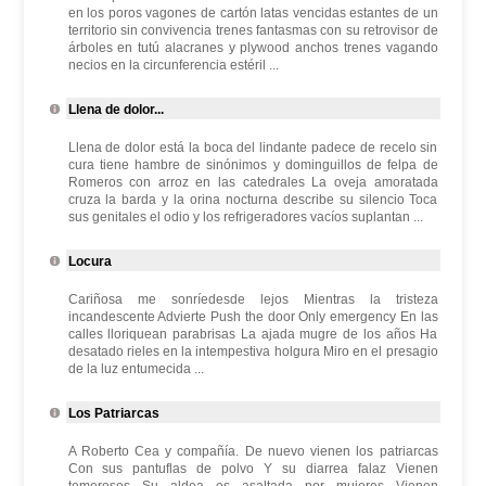
en los poros vagones de cartón latas vencidas estantes de un
territorio sin convivencia trenes fantasmas con su retrovisor de
árboles en tutú alacranes y plywood anchos trenes vagando
necios en la circunferencia estéril ...
Llena de dolor...
Llena de dolor está la boca del lindante padece de recelo sin
cura tiene hambre de sinónimos y dominguillos de felpa de
Romeros con arroz en las catedrales La oveja amoratada
cruza la barda y la orina nocturna describe su silencio Toca
sus genitales el odio y los refrigeradores vacíos suplantan ...
Locura
Cariñosa me sonríedesde lejos Mientras la tristeza
incandescente Advierte Push the door Only emergency En las
calles lloriquean parabrisas La ajada mugre de los años Ha
desatado rieles en la intempestiva holgura Miro en el presagio
de la luz entumecida ...
Los Patriarcas
A Roberto Cea y compañía. De nuevo vienen los patriarcas
Con sus pantuflas de polvo Y su diarrea falaz Vienen