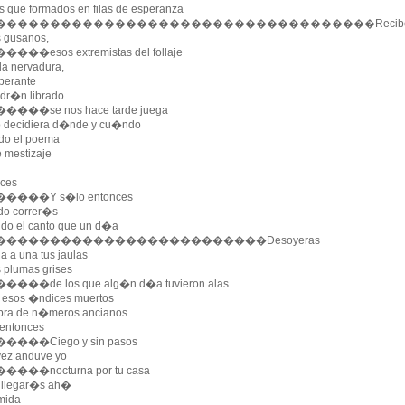
os que formados en filas de esperanza
����������������������������������Reciben otr
s gusanos,
�esos extremistas del follaje
la nervadura,
berante
dr�n librado
��se nos hace tarde juega
o decidiera d�nde y cu�ndo
ndo el poema
 mestizaje
ces
���Y s�lo entonces
do correr�s
do el canto que un d�a
������������������������Desoyeras
a a una tus jaulas
s plumas grises
�de los que alg�n d�a tuvieron alas
o esos �ndices muertos
ebra de n�meros ancianos
entonces
��Ciego y sin pasos
ez anduve yo
��nocturna por tu casa
s llegar�s ah�
mida