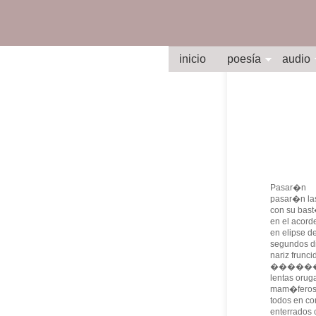
inicio
poesía
audio
Pasar�n
pasar�n la
con su bast
en el acor
en elipse d
segundos di
nariz frunc
������
lentas orug
mam�feros 
todos en c
enterrados