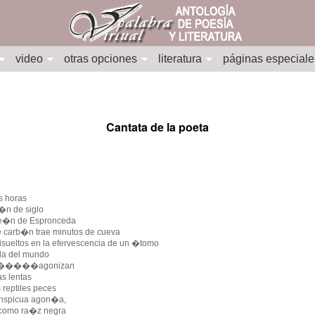
video
otras opciones
literatura
páginas especiale
Cantata de la poeta
s horas
�n de siglo
de�n de Espronceda
e carb�n trae minutos de cueva
sueltos en la efervescencia de un �tomo
ida del mundo
����agonizan
as lentas
reptiles peces
onspicua agon�a,
 como ra�z negra