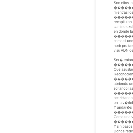
Son ellos l
������
mientras lo
���������
recapitulan 
camino exu
en donde la
��������
como si un
herir profu
y su ADN de
Ser� enton
�������
Que asusta
Reconocien
������
abriendo un
soltando la
���������
acariciand
en la v�rt
Y andar�s 
��������
Como una v
��������
Y sin paso
Donde redi