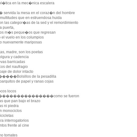
ol�tica en la mec�nica escalera
� servida la mesa en el coraz�n del hombre
multitudes que en estruendosa huida
on las categor�as de la sed y el remordimiento
a puerta,
�os m�s peque�os que regresan
el vuelo en los columpios
o nuevamente mariposas
tas, madre, son los poetas
olgura y cadencia
vas barricadas
cos del naufragio
aje de dolor intacto
�Bolsillos de la pesadilla
barquitos de papel y ranas cojas
cos locos
��������������como se fueron
s que pan bajo el brazo
as ni piedra
n monociclos
cicletas
ra interrogatorios
ntos frente al cine
mo tomates