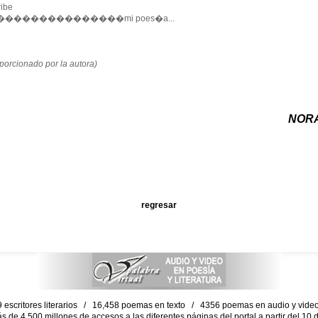
ibe
��������������mi poes�a...
orcionado por la autora)
NOR
regresar
escritores literarios / 16,458 poemas en texto / 4356 poemas en audio y vid
ás de 4,500 millones de accesos a las diferentes páginas del portal a partir del 1