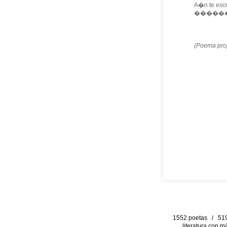
A�n te escr
������
(Poema prop
1552 poetas / 519 
literatura con m