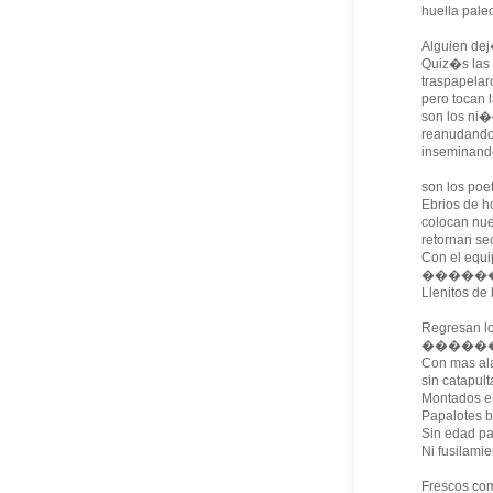
huella pale
Alguien dej
Quiz�s las 
traspapelar
pero tocan l
son los ni
reanudando 
inseminand
son los poe
Ebrios de h
colocan nue
retornan se
Con el equip
���������
Llenitos de 
Regresan lo
������
Con mas ala
sin catapult
Montados e
Papalotes bi
Sin edad pa
Ni fusilamie
Frescos co