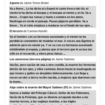
Agosto
de Jaime Torres Bodet
Va a llover... Lo ha dicho al césped el canto fresco del río; el
viento lo ha dicho al bosque y el bosque al viento y al río. Va a
llover... Crujen las ramas y huele a sombra en los pinos.
Naufraga en verde el paisaje. Pasan pájaros perdidos. Va a
llover... Ya el cielo empieza a madurar en el fondo de tus ojos ...
El tercero
de Carmen Alardín
Va el hombre con su hermano asesinado y el viento no ha
perdido la costumbre de modelar el mar. A veces una lágrima le
advierte pero no siente ya. Y se va con su hermano asesinado
mintiéndole al espejo, y piensa que el tercero que le acosa tan
sólo es el recuerdo, y eleva piras falsas ...
Los amorosos (tercera página)
de Jaime Sabines
Vacíos, pero vacíos de una a otra costilla, la muerte les fermenta
detrás de los ojos, y ellos caminan, lloran hasta la madrugada en
que trenes y gallos se despiden dolorosamente. Les llega a
veces un olor a tierra recién nacida, a mujeres que duermen con
la mano...
Algo sobre la muerte del Mayor Sabines (IV)
de Jaime Sabines
Vamos a hablar del Príncipe Cáncer, Señor de los Pulmones,
Varón de la Próstata, que se divierte arrojando dardos a los
ovarios tersos, a las vaginas mustias, a las ingles