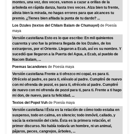
montes, una vez, dos veces, vamos a cazar a orillas de la
arboleda en rápida danza, hasta tres veces. Alza bien tu frente,
alista bien la mirada, no hagas errores para que alcances tu
premio. ¿Tienes bien afilada la punta de tu dardo? ...
Los Dzules (textos del Chilam Balam de Chumayel)
de Poesía
maya
Versión castellana Esto es lo que escribo: En mil quinientos
cuarenta y uno fue la primera llegada de los Dzules, de los
extranjeros, por el Oriente. Llegaron a Ecab, así es su nombre. Y
sucedió que llegaron a la Puerta del Agua, a Ecab, al pueblo de
Nacom Balam, ...
Poemas lacandones
de Poesía maya
Versión castellana Frente a ti ofrezco mi copal, es para ti.
Ofrécelo al padre, es para ti, elévalo al padre. Cumpliré de nuevo
con mi ofrenda de pozol, es para ti, ofrécelo al padre. Cumpliré
de nuevo con mi ofrenda de pozol para ti, para ti. Frente a ti hago
mi don, de nuevo, para tu felicidad. ...
Textos del Popol Vuh
de Poesía maya
Versión castellana I Ésta es la relación de cómo todo estaba en
suspenso, todo en calma, en silencio; todo inmóvil, callado, y
vacía la extensión del cielo. Ésta es la primera relación, el
primer discurso. No había todavía un hombre, ni un animal,
pájaros, peces, cangrejos, árboles, ...