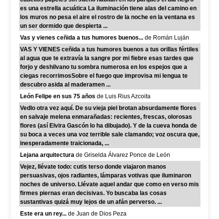
es una estrella acuática La iluminación tiene alas del camino en
los muros no pesa el aire el rostro de la noche en la ventana es
un ser dormido que despierta ...
Vas y vienes ceñida a tus humores buenos...
de Román Luján
VAS Y VIENES ceñida a tus humores buenos a tus orillas fértiles
al agua que te extravía la sangre por mi fiebre esas tardes que
forjo y deshilvano tu sombra numerosa en los espejos que a
ciegas recorrimosSobre el fuego que improvisa mi lengua te
descubro asida al maderamen ...
León Felipe en sus 75 años
de Luis Rius Azcoita
Vedlo otra vez aquí. De su vieja piel brotan absurdamente flores
en salvaje melena enmarañadas: recientes, frescas, olorosas
flores (así Elvira Gascón lo ha dibujado). Y de la cueva honda de
su boca a veces una voz terrible sale clamando; voz oscura que,
inesperadamente traicionada, ...
Lejana arquitectura
de Griselda Álvarez Ponce de León
Vejez, llévate todo: cutis terso donde viajaron manos
persuasivas, ojos radiantes, lámparas votivas que iluminaron
noches de universo. Llévate aquel andar que como en verso mis
firmes piernas eran decisivas. Yo buscaba las cosas
sustantivas quizá muy lejos de un afán perverso. ...
Este era un rey...
de Juan de Dios Peza