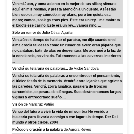
Ven mi Juan, y toma asiento en la mejor de tus sillas; siéntate
aquí, en mis rodillas, y presta atención a un cuento. Así estás
bien, eso es, muy cómodo, muy ufano, pero ten quieta esa
mano; vamos, sosiega esos pies. Este era un rey... me maltrata
el bigote ese cariño, Este era un rey... vamos niño, ...
Sólo un rumor
de Julio César Aguilar
Ven, aún es tiempo de habitar el paraíso, me dije cuando en el
alma crecía tal deseo como un rumor de aves: eran pájaros que
no cantaban, batir de alas en desventura. Me acerqué a la luz de
la conciencia, no vi nada. Fui entonces a las cavernas interiores
...
Vendrá su telaraña de palabras...
de Víctor Sandoval
Vendrá su telaraña de palabras a ensombrecer el pensamiento,
el lúdico festín de la memoria. Vendrá entre lejanías que agrietan
las paredes. Vendrá, zorra lunática, pasajera de troncos
carcomidos, espesura de ciénegas. Sucederán entonces largas
vigilias y entrecortado sueño. ...
Visión
de Maricruz Patiño
Vengo del futuro a vivir la vida de mi sombra He venido a
buscarla para llevarla conmigo a ese lugar sin tiempo. De: Del
mundo y otros cielos. 2004
Prólogo y oración a la palabra
de Aurora Reyes