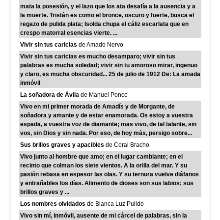
mata la posesión, y el lazo que los ata desafía a la ausencia y a
la muerte. Tristán es como el bronce, oscuro y fuerte, busca el
regazo de pulida plata; Isolda chupa el cáliz escarlata que en
crespo matorral esencias vierte. ...
Vivir sin tus caricias
de Amado Nervo
Vivir sin tus caricias es mucho desamparo; vivir sin tus
palabras es mucha soledad; vivir sin tu amoroso mirar, ingenuo
y claro, es mucha obscuridad... 25 de julio de 1912 De: La amada
inmóvil
La soñadora de Ávila
de Manuel Ponce
Vivo en mi primer morada de Amadís y de Morgante, de
soñadora y amante y de estar enamorada. Os estoy a vuestra
espada, a vuestra voz de diamante; mas vivo, de tal talante, sin
vos, sin Dios y sin nada. Por eso, de hoy más, persigo sobre...
Sus brillos graves y apacibles
de Coral Bracho
Vivo junto al hombre que amo; en el lugar cambiante; en el
recinto que colman los siete vientos. A la orilla del mar. Y su
pasión rebasa en espesor las olas. Y su ternura vuelve diáfanos
y entrañables los días. Alimento de dioses son sus labios; sus
brillos graves y ...
Los nombres olvidados
de Blanca Luz Pulido
Vivo sin mí, inmóvil, ausente de mi cárcel de palabras, sin la