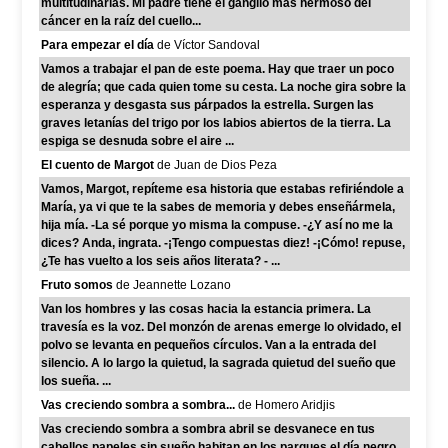
multitudinarias. Mi padre tiene el ganglio más hermoso del
cáncer en la raíz del cuello...
Para empezar el día
de Víctor Sandoval
Vamos a trabajar el pan de este poema. Hay que traer un poco
de alegría; que cada quien tome su cesta. La noche gira sobre la
esperanza y desgasta sus párpados la estrella. Surgen las
graves letanías del trigo por los labios abiertos de la tierra. La
espiga se desnuda sobre el aire ...
El cuento de Margot
de Juan de Dios Peza
Vamos, Margot, repíteme esa historia que estabas refiriéndole a
María, ya vi que te la sabes de memoria y debes enseñármela,
hija mía. -La sé porque yo misma la compuse. -¿Y así no me la
dices? Anda, ingrata. -¡Tengo compuestas diez! -¡Cómo! repuse,
¿Te has vuelto a los seis años literata? - ...
Fruto somos
de Jeannette Lozano
Van los hombres y las cosas hacia la estancia primera. La
travesía es la voz. Del monzón de arenas emerge lo olvidado, el
polvo se levanta en pequeños círculos. Van a la entrada del
silencio. A lo largo la quietud, la sagrada quietud del sueño que
los sueña. ...
Vas creciendo sombra a sombra...
de Homero Aridjis
Vas creciendo sombra a sombra abril se desvanece en tus
cabellos papeles sin sueño habitan en los parques el día negro