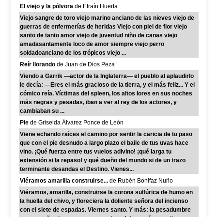
El viejo y la pólvora
de Efraín Huerta
Viejo sangre de toro viejo marino anciano de las nieves viejo de
guerras de enfermerías de heridas Viejo con piel de flor viejo
santo de tanto amor viejo de juventud niño de canas viejo
amadasantamente loco de amor siempre viejo perro
soldadoanciano de los trópicos viejo ...
Reír llorando
de Juan de Dios Peza
Viendo a Garrik —actor de la Inglaterra— el pueblo al aplaudirlo
le decía: —Eres el más gracioso de la tierra, y el más feliz... Y el
cómico reía. Víctimas del spleen, los altos lores en sus noches
más negras y pesadas, iban a ver al rey de los actores, y
cambiaban su ...
Pie
de Griselda Álvarez Ponce de León
Viene echando raíces el camino por sentir la caricia de tu paso
que con el pie desnudo a largo plazo el baile de tus uvas hace
vino. ¡Qué fuerza entre tus vuelos adivino! ¡qué larga tu
extensión si la repaso! y qué dueño del mundo si de un trazo
terminante desandas el Destino. Vienes...
Viéramos amarilla construirse...
de Rubén Bonifaz Nuño
Viéramos, amarilla, construirse la corona sulfúrica de humo en
la huella del chivo, y floreciera la doliente señora del incienso
con el siete de espadas. Viernes santo. Y más: la pesadumbre