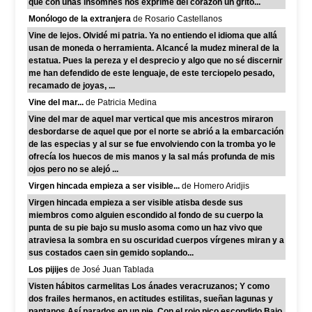
que con uñas insomnes nos exprime del corazón un grito...
Monólogo de la extranjera
de Rosario Castellanos
Vine de lejos. Olvidé mi patria. Ya no entiendo el idioma que allá
usan de moneda o herramienta. Alcancé la mudez mineral de la
estatua. Pues la pereza y el desprecio y algo que no sé discernir
me han defendido de este lenguaje, de este terciopelo pesado,
recamado de joyas, ...
Vine del mar...
de Patricia Medina
Vine del mar de aquel mar vertical que mis ancestros miraron
desbordarse de aquel que por el norte se abrió a la embarcación
de las especias y al sur se fue envolviendo con la tromba yo le
ofrecía los huecos de mis manos y la sal más profunda de mis
ojos pero no se alejó ...
Virgen hincada empieza a ser visible...
de Homero Aridjis
Virgen hincada empieza a ser visible atisba desde sus
miembros como alguien escondido al fondo de su cuerpo la
punta de su pie bajo su muslo asoma como un haz vivo que
atraviesa la sombra en su oscuridad cuerpos vírgenes miran y a
sus costados caen sin gemido soplando...
Los pijijes
de José Juan Tablada
Visten hábitos carmelitas Los ánades veracruzanos; Y como
dos frailes hermanos, en actitudes estilitas, sueñan lagunas y
pantanos Así parados en un pie, Con el rojo pico escondido Bajo