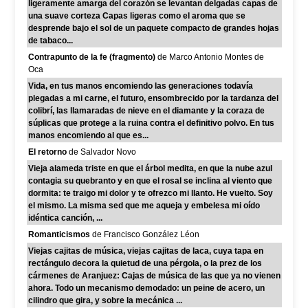
ligeramente amarga del corazón se levantan delgadas capas de
una suave corteza Capas ligeras como el aroma que se
desprende bajo el sol de un paquete compacto de grandes hojas
de tabaco...
Contrapunto de la fe (fragmento)
de Marco Antonio Montes de
Oca
Vida, en tus manos encomiendo las generaciones todavía
plegadas a mi carne, el futuro, ensombrecido por la tardanza del
colibrí, las llamaradas de nieve en el diamante y la coraza de
súplicas que protege a la ruina contra el definitivo polvo. En tus
manos encomiendo al que es...
El retorno
de Salvador Novo
Vieja alameda triste en que el árbol medita, en que la nube azul
contagia su quebranto y en que el rosal se inclina al viento que
dormita: te traigo mi dolor y te ofrezco mi llanto. He vuelto. Soy
el mismo. La misma sed que me aqueja y embelesa mi oído
idéntica canción, ...
Romanticismos
de Francisco González Léon
Viejas cajitas de música, viejas cajitas de laca, cuya tapa en
rectángulo decora la quietud de una pérgola, o la prez de los
cármenes de Aranjuez: Cajas de música de las que ya no vienen
ahora. Todo un mecanismo demodado: un peine de acero, un
cilindro que gira, y sobre la mecánica ...