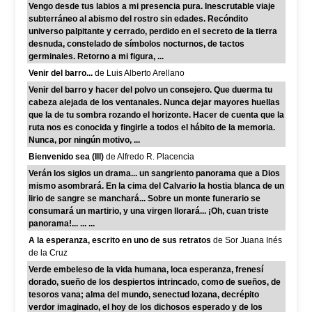
Vengo desde tus labios a mi presencia pura. Inescrutable viaje
subterráneo al abismo del rostro sin edades. Recóndito
universo palpitante y cerrado, perdido en el secreto de la tierra
desnuda, constelado de símbolos nocturnos, de tactos
germinales. Retorno a mi figura, ...
Venir del barro...
de Luis Alberto Arellano
Venir del barro y hacer del polvo un consejero. Que duerma tu
cabeza alejada de los ventanales. Nunca dejar mayores huellas
que la de tu sombra rozando el horizonte. Hacer de cuenta que la
ruta nos es conocida y fingirle a todos el hábito de la memoria.
Nunca, por ningún motivo, ...
Bienvenido sea (III)
de Alfredo R. Placencia
Verán los siglos un drama... un sangriento panorama que a Dios
mismo asombrará. En la cima del Calvario la hostia blanca de un
lirio de sangre se manchará... Sobre un monte funerario se
consumará un martirio, y una virgen llorará... ¡Oh, cuan triste
panorama!... ... ...
A la esperanza, escrito en uno de sus retratos
de Sor Juana Inés
de la Cruz
Verde embeleso de la vida humana, loca esperanza, frenesí
dorado, sueño de los despiertos intrincado, como de sueños, de
tesoros vana; alma del mundo, senectud lozana, decrépito
verdor imaginado, el hoy de los dichosos esperado y de los