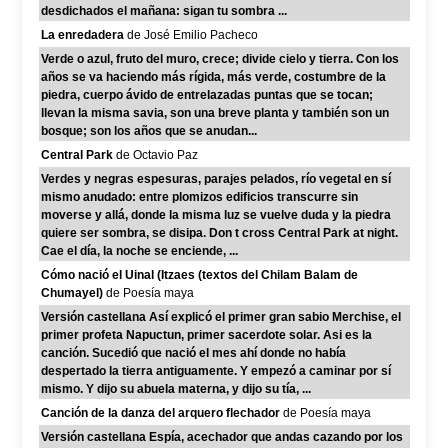
desdichados el mañana: sigan tu sombra ...
La enredadera
de José Emilio Pacheco
Verde o azul, fruto del muro, crece; divide cielo y tierra. Con los
años se va haciendo más rígida, más verde, costumbre de la
piedra, cuerpo ávido de entrelazadas puntas que se tocan;
llevan la misma savia, son una breve planta y también son un
bosque; son los años que se anudan...
Central Park
de Octavio Paz
Verdes y negras espesuras, parajes pelados, río vegetal en sí
mismo anudado: entre plomizos edificios transcurre sin
moverse y allá, donde la misma luz se vuelve duda y la piedra
quiere ser sombra, se disipa. Don t cross Central Park at night.
Cae el día, la noche se enciende, ...
Cómo nació el Uinal (Itzaes (textos del Chilam Balam de
Chumayel)
de Poesía maya
Versión castellana Así explicó el primer gran sabio Merchise, el
primer profeta Napuctun, primer sacerdote solar. Asi es la
canción. Sucedió que nació el mes ahí donde no había
despertado la tierra antiguamente. Y empezó a caminar por sí
mismo. Y dijo su abuela materna, y dijo su tía, ...
Canción de la danza del arquero flechador
de Poesía maya
Versión castellana Espía, acechador que andas cazando por los