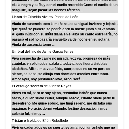
el ala negra y café, y con el cuello retorcido Como el cuello de un
narguillé, Dejan pasar las noches tétricas ...
Llanto
de Griselda Álvarez Ponce de León
Viuda de ausencia toco la mañana, es tan igual invierno y lejanía,
que quizá se pudiera se podría abrir la noche junto a tu ventana.
Al gallo inútil con su inútil diana en el alba su canto estrellaría, no
pasaría el sol no pasaría envuelto ya de noche en su sotana.
Viuda de ausencia tomo ...
Umbral del hijo
de Jaime García Terrés
Viva sospecha de carne no mirada, voz ya, promesa de más
cautelas y solicitudes, palabra todavía, que figura tinieblas
aledañas. Allí se mueve, sólido, cuerpo que no se ve pero se
siente, se sabe, se dibuja con dormidos asedios entretanto.
Amor ayer, hoy prisionero leve, árbol será ...
El verdugo secreto
de Alfonso Reyes
Vives en mí, pero te soy ajeno, recóndito ladrón que nunca
sacio, a quien suelo ceder, aunque reacio, cuanto suele pedir tu
desenfreno. Me quise sobrio, me fingí sereno, me dictaba sus
máximas Horacio, dormí velando, festiné despacio, ni muy
celeste fui, ni muy ...
Tristán e Isolda
de Efrén Rebolledo
Vivir encadenados es su suerte, se aman con un anhelo que no