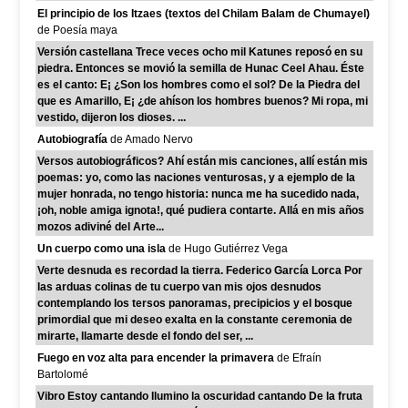
El principio de los Itzaes (textos del Chilam Balam de Chumayel)
de Poesía maya
Versión castellana Trece veces ocho mil Katunes reposó en su
piedra. Entonces se movió la semilla de Hunac Ceel Ahau. Éste
es el canto: E¡ ¿Son los hombres como el sol? De la Piedra del
que es Amarillo, E¡ ¿de ahíson los hombres buenos? Mi ropa, mi
vestido, dijeron los dioses. ...
Autobiografía
de Amado Nervo
Versos autobiográficos? Ahí están mis canciones, allí están mis
poemas: yo, como las naciones venturosas, y a ejemplo de la
mujer honrada, no tengo historia: nunca me ha sucedido nada,
¡oh, noble amiga ignota!, qué pudiera contarte. Allá en mis años
mozos adiviné del Arte...
Un cuerpo como una isla
de Hugo Gutiérrez Vega
Verte desnuda es recordad la tierra. Federico García Lorca Por
las arduas colinas de tu cuerpo van mis ojos desnudos
contemplando los tersos panoramas, precipicios y el bosque
primordial que mi deseo exalta en la constante ceremonia de
mirarte, llamarte desde el fondo del ser, ...
Fuego en voz alta para encender la primavera
de Efraín
Bartolomé
Vibro Estoy cantando Ilumino la oscuridad cantando De la fruta