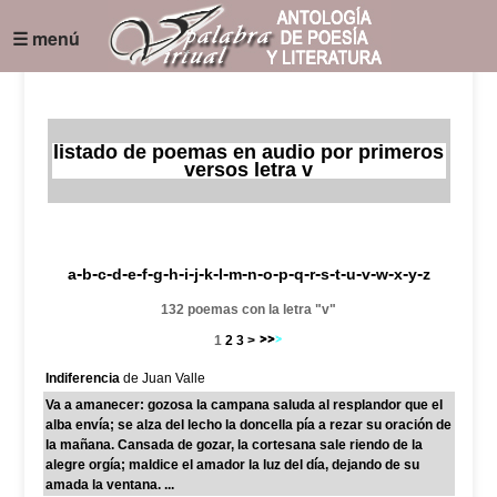
☰ menú
listado de poemas en audio por primeros
versos letra v
-
-
-
-
-
-
-
-
-
-
-
-
-
-
-
-
-
-
-
-
-
-
-
-
-
a
b
c
d
e
f
g
h
i
j
k
l
m
n
o
p
q
r
s
t
u
v
w
x
y
z
132 poemas con la letra "v"
1
2
3
>
Indiferencia
de Juan Valle
Va a amanecer: gozosa la campana saluda al resplandor que el
alba envía; se alza del lecho la doncella pía a rezar su oración de
la mañana. Cansada de gozar, la cortesana sale riendo de la
alegre orgía; maldice el amador la luz del día, dejando de su
amada la ventana. ...