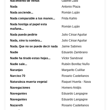
Nacimiento de Venus
Gabriel Zaid
Nada
Antonio Plaza
Nada asciende...
Román Luján
Nada comparable a tus manos...
Frida Kahlo
Nada hostiga al papel esta
Román Luján
mañana...
Nada puedo pedirte
Julio César Aguilar
Nada, sino tu sombra...
Julio César Aguilar
Nada. Que no se puede decir nada
Jaime Sabines
Nadie
Eduardo Zambrano
Nadie ha tirado estas hojas...
Víctor Sandoval
Nadie sale...
Rubén Bonifaz Nuño
Naranjas
Margarito Cuéllar
Narciso 70
Rosario Castellanos
Naturaleza muerta vegetal
Raquel Huerta - Nava
Navegaciones
Homero Aridjis
Navegantes
Eduardo Langagne
Navegantes
Eduardo Langagne
Nazareth
Rosario Castellanos