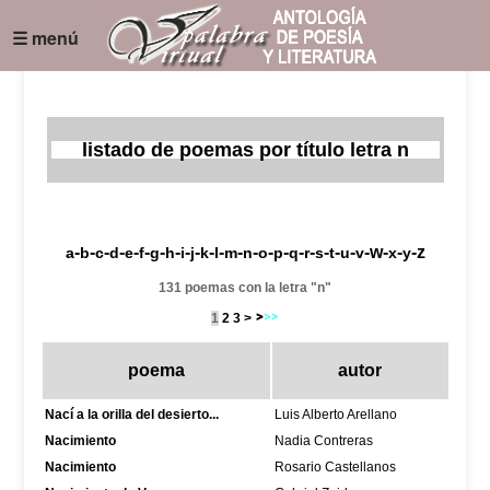
☰ menú
listado de poemas por título letra n
-
-
-
-
-
-
-
-
-
-
-
-
-
-
-
-
-
-
-
-
-
-w-
-
-z
a
b
c
d
e
f
g
h
i
j
k
l
m
n
o
p
q
r
s
t
u
v
x
y
131 poemas con la letra "n"
1
2
3
>
poema
autor
Nací a la orilla del desierto...
Luis Alberto Arellano
Nacimiento
Nadia Contreras
Nacimiento
Rosario Castellanos