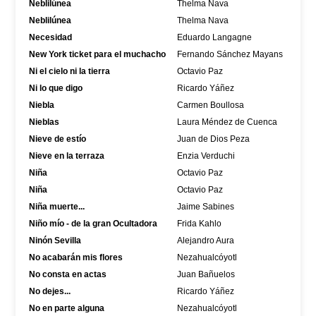
Neblilúnea
Thelma Nava
Neblilúnea
Thelma Nava
Necesidad
Eduardo Langagne
New York ticket para el muchacho
Fernando Sánchez Mayans
Ni el cielo ni la tierra
Octavio Paz
Ni lo que digo
Ricardo Yáñez
Niebla
Carmen Boullosa
Nieblas
Laura Méndez de Cuenca
Nieve de estío
Juan de Dios Peza
Nieve en la terraza
Enzia Verduchi
Niña
Octavio Paz
Niña
Octavio Paz
Niña muerte...
Jaime Sabines
Niño mío - de la gran Ocultadora
Frida Kahlo
Ninón Sevilla
Alejandro Aura
No acabarán mis flores
Nezahualcóyotl
No consta en actas
Juan Bañuelos
No dejes...
Ricardo Yáñez
No en parte alguna
Nezahualcóyotl