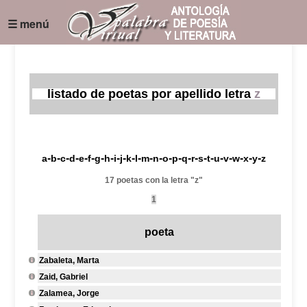
☰ menú
listado de poetas por apellido letra
z
-
-
-
-
-
-
-
-
-
-
-
-
-
-
-
-
-
-
-
-
-
-
-
-
-
a
b
c
d
e
f
g
h
i
j
k
l
m
n
o
p
q
r
s
t
u
v
w
x
y
z
17 poetas con la letra "z"
1
poeta
Zabaleta, Marta
Zaid, Gabriel
Zalamea, Jorge