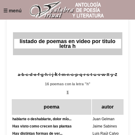
☰ menú
listado de poemas en video por titulo
letra h
-
-
-
-
-
-
-
-
-
-k-
-
-
-
-
-
-
-
-
-
-
-
-x-
-z
a
b
c
d
e
f
g
h
i
j
l
m
n
o
p
q
r
s
t
u
v
w
y
16 poemas con la letra "h"
1
poema
autor
hablarte o deshablarte, dolor mío...
Juan Gelman
Has visto como crecen las plantas
Jaime Sabines
Hay distintas formas de ver...
Luis Raúl Calvo