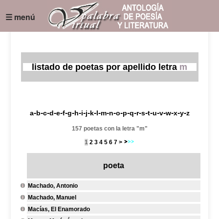
☰ menú
listado de poetas por apellido letra
m
-
-
-
-
-
-
-
-
-
-
-
-
-
-
-
-
-
-
-
-
-
-
-
-
-
a
b
c
d
e
f
g
h
i
j
k
l
m
n
o
p
q
r
s
t
u
v
w
x
y
z
157 poetas con la letra "m"
1
2
3
4
5
6
7
>
poeta
Machado, Antonio
Machado, Manuel
Macías, El Enamorado