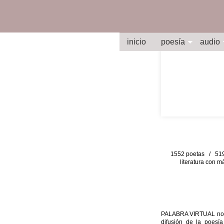
inicio
poesía
audio
1552 poetas / 519 
literatura con m
PALABRA VIRTUAL no per
difusión de la poesía