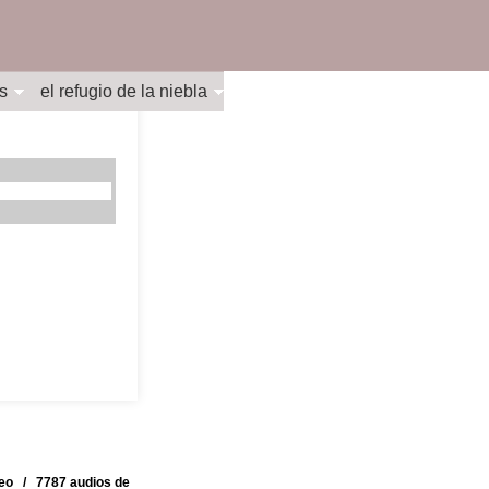
s
el refugio de la niebla
deo / 7787 audios de