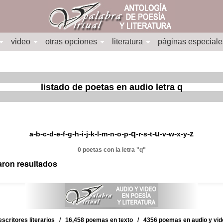
video
otras opciones
literatura
páginas especiale
listado de poetas en audio letra q
-
-
-
-
-
-
-
-
-
-
-
-
-
-
-
-q-
-
-
-u-
-
-
-
-z
a
b
c
d
e
f
g
h
i
j
k
l
m
n
o
p
r
s
t
v
w
x
y
0 poetas con la letra "q"
aron resultados
scritores literarios / 16,458 poemas en texto / 4356 poemas en audio y vi