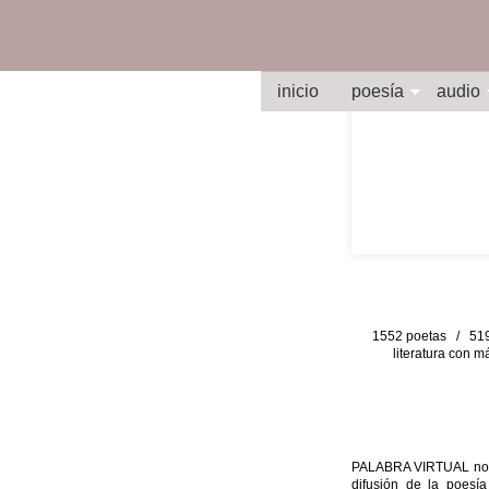
inicio
poesía
audio
1552 poetas / 519 
literatura con m
PALABRA VIRTUAL no per
difusión de la poesía