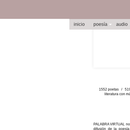
inicio
poesía
audio
1552 poetas / 519 
literatura con m
PALABRA VIRTUAL no per
difusión de la poesía