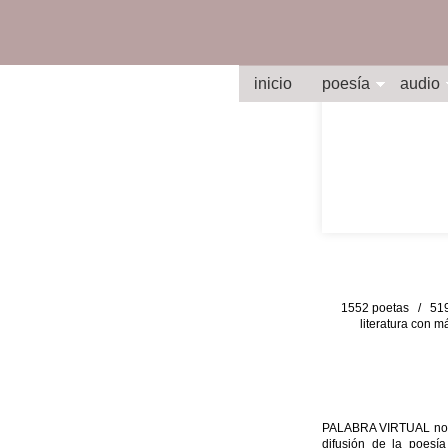
inicio
poesía
audio
1552 poetas / 519 
literatura con m
PALABRA VIRTUAL no per
difusión de la poesía