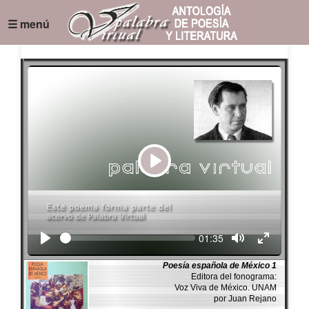
☰ menú
Play
Seek
Current
01:35
time
Poesía española de México 1
Editora del fonograma:
Voz Viva de México. UNAM
por Juan Rejano