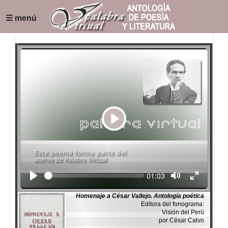
☰ menú
Play
Seek
Current
01:03
time
Homenaje a César Vallejo. Antología poética
Editora del fonograma:
Visión del Perú
por César Calvo