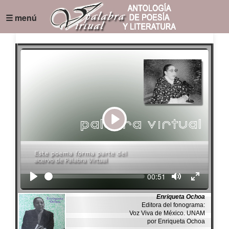
☰ menú
Play
Seek
Current
00:51
time
Enriqueta Ochoa
Editora del fonograma:
Voz Viva de México. UNAM
por Enriqueta Ochoa