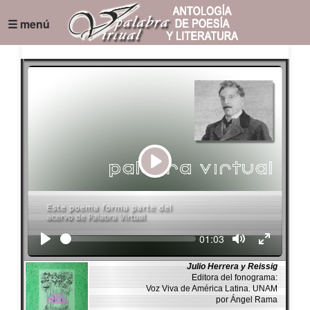
☰ menú
Play
Seek
Current
01:03
time
Julio Herrera y Reissig
Editora del fonograma:
Voz Viva de América Latina. UNAM
por Ángel Rama