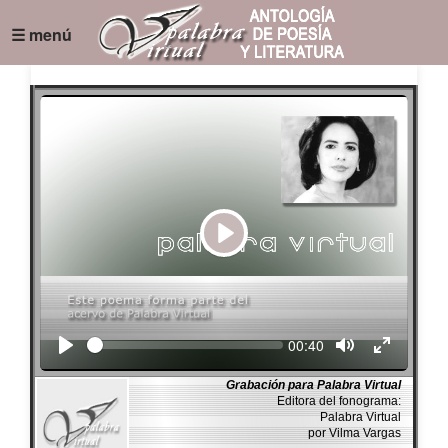
☰ menú
Play
Seek
Current
00:40
time
Grabación para Palabra Virtual
Editora del fonograma:
Palabra Virtual
por Vilma Vargas