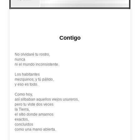
Contigo
No olvidaré tu rostro,
nunca
ni el mundo inconsistente.
Los habitantes
mezquinos; y tú pálido,
y eso es todo.
Como hoy,
así silbaban aquellos viejos usureros,
pero tu viste dos veces
la Tierra,
el sitio donde amarnos
exactos,
concluidos
como una mano abierta.