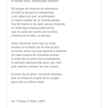
el mismo amor, enamorado siempre.
Mi ramaje de invierno se estremece
al sufrir tu presencia inesperada,
y sin saber por qué, se primavera
el cauce muerto de mi muerta sangre.
Soy de nuevo el de ayer, ascua creciente
en esta llaga esperanzado polvo,
que se aviva de nuevo con tu clima
y florece en tu tallo, su ternura.
Amor, desnudo amor que yo creía
muerto en la fiebre de mi vida trunca,
el mismo amor con que aprendí a morirme
en cada espera de insoladas ansias:
el amor de mi amor nunca extinguido,
el siempre adolescente amor ¡tan mío!
que vuelve a renacer en mis ocasos.
El amor de mi amor, naciendo siempre,
que se anida en el grito de tu sangre
para vivir su última caída.
De:
Poesía, II Tomo
, 1945