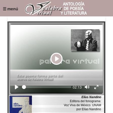
☰ menú
Play
Seek
Current
02:13
time
Elías Nandino
Editora del fonograma:
Voz Viva de México. UNAM
por Elías Nandino