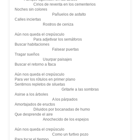
Cirios de reventa en los cementerios
Noches sin colores
Pañuelos de asfalto
Calles inciertas
Rostros de ceniza
Aún nos queda el crepúsculo
Para adjetivar los semáforos
Buscar habitaciones
Falsear puertas
Tragar sueños
Usurpar paisajes
Buscar el retorno a Ítaca
Aún nos queda el crepúsculo
Para ver los rótulos en primer plano
Sentirnos repletos de siluetas
Gritarle a las sombras
Asirse a los árboles
A los párpados
Amortajados de eructos
Diluidos por bocanadas de humo
Que desprende el aire
Anochecido de los espejos
Aún nos queda el crepúsculo
Como un furtivo pozo
Para tocar el tiempo