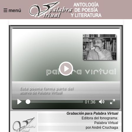
☰ menú
Play
Seek
Current
01:36
time
Grabación para Palabra Virtual
Editora del fonograma:
Palabra Virtual
por André Cruchaga