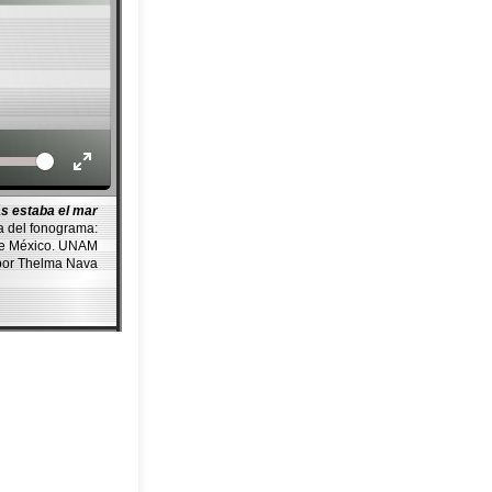
Volume
s estaba el mar
a del fonograma:
de México. UNAM
por Thelma Nava