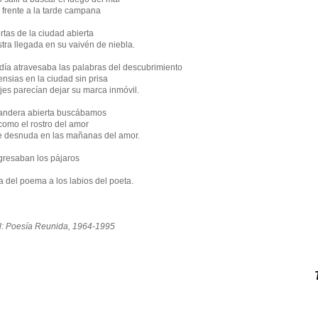
 frente a la tarde campana
tas de la ciudad abierta
ra llegada en su vaivén de niebla.
 día atravesaba las palabras del descubrimiento
ensias en la ciudad sin prisa
jes parecían dejar su marca inmóvil.
bandera abierta buscábamos
omo el rostro del amor
e desnuda en las mañanas del amor.
egresaban los pájaros
 del poema a los labios del poeta.
l: Poesía Reunida, 1964-1995