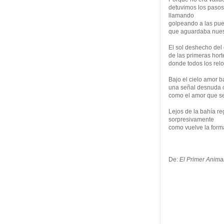
detuvimos los pasos
llamando
golpeando a las puer
que aguardaba nuest
El sol deshecho del
de las primeras hort
donde todos los relo
Bajo el cielo amor 
una señal desnuda c
como el amor que s
Lejos de la bahía r
sorpresivamente
como vuelve la forma
De:
El Primer Anima