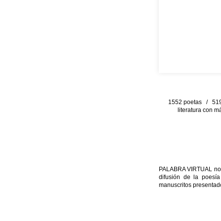
1552 poetas / 519 
literatura con m
PALABRA VIRTUAL no per
difusión de la poesía
manuscritos presentado