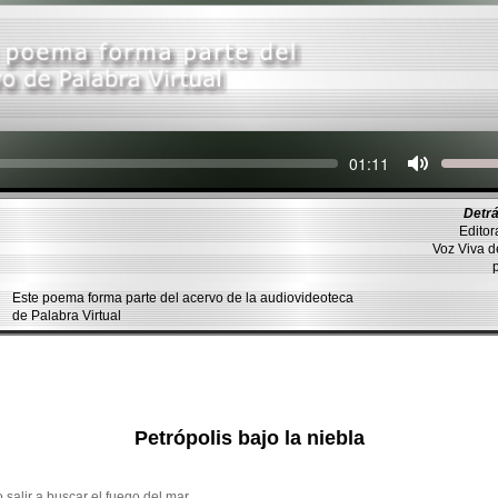
Seek
Current
01:11
time
Detrá
Editor
Voz Viva 
Este poema forma parte del acervo de la audiovideoteca
de Palabra Virtual
Petrópolis bajo la niebla
 salir a buscar el fuego del mar