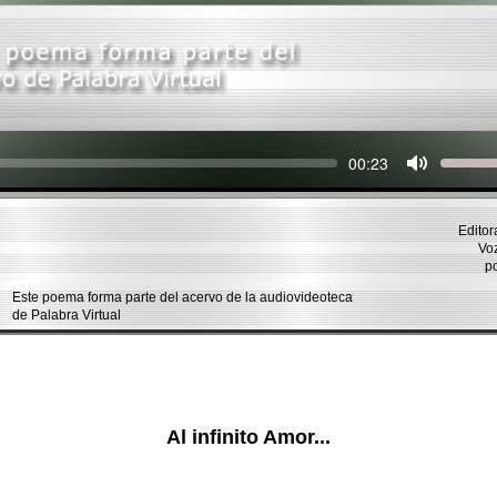
Seek
Current
00:23
time
Editor
Voz 
p
Este poema forma parte del acervo de la audiovideoteca
de Palabra Virtual
Al infinito Amor...