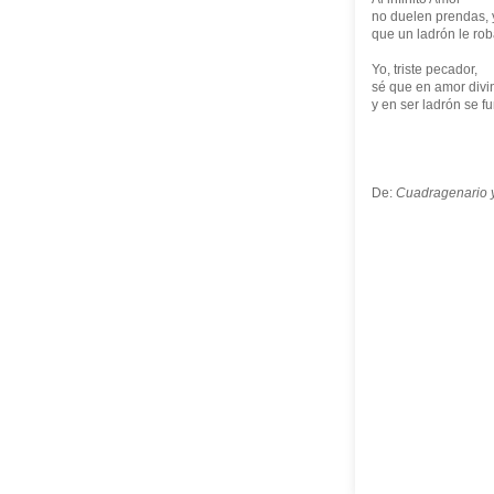
no duelen prendas, 
que un ladrón le rob
Yo, triste pecador,
sé que en amor div
y en ser ladrón se 
De:
Cuadragenario 