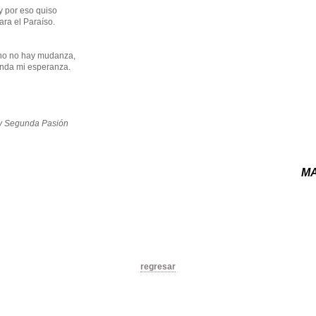
y por eso quiso
ara el Paraíso.
ino no hay mudanza,
funda mi esperanza.
y Segunda Pasión
M
regresar