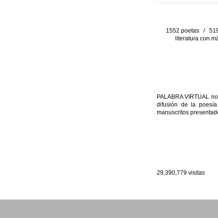
1552 poetas / 519 
literatura con m
PALABRA VIRTUAL no per
difusión de la poesía
manuscritos presentado
29,390,779
visitas