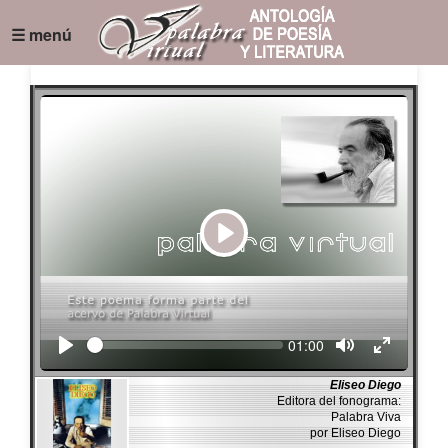
☰ menú
Play
Seek
Current
01:00
time
Eliseo Diego
Editora del fonograma:
Palabra Viva
por Eliseo Diego