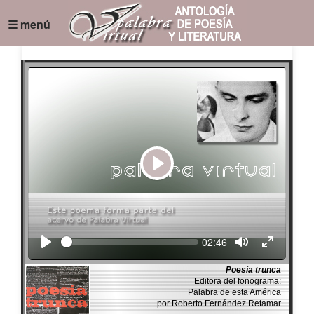
☰ menú
Play
Seek
Current
02:46
time
Poesía trunca
Editora del fonograma:
Palabra de esta América
por Roberto Fernández Retamar