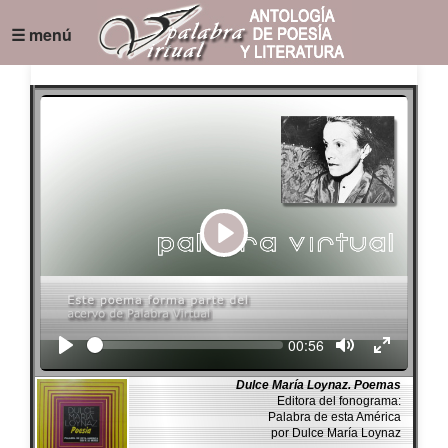
☰ menú
Play
Seek
Current
00:56
time
Dulce María Loynaz. Poemas
Editora del fonograma:
Palabra de esta América
por Dulce María Loynaz