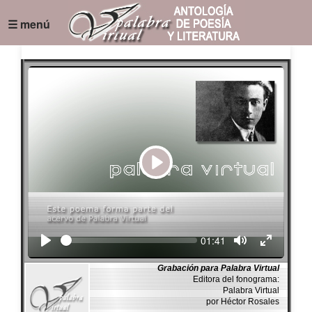
☰ menú
Play
Seek
Current
01:41
time
Grabación para Palabra Virtual
Editora del fonograma:
Palabra Virtual
por Héctor Rosales