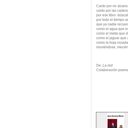
Canto por no alcanz
canto por las cadena
por ese libro -búsca
por todo el tiempo a
que ya nadie recuer
como el agua que e
como el metal que d
como el jaguar que 
como la hoja rozada
moviéndose, meciénd
De:
La red
Colaboración poema