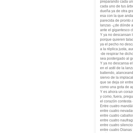
preparando cada uno
cada uno de tus árb
dueña ya de otra gra
esa con la que andas
parecida de pronto a
lanzas -¿de dónde a
ante el gigantesco c
Y ya no descansan l
porque quieren tala
ya el pecho no desc
a la réplica justa, au
-de respirar he dich
sea postergado al g
Y ya no descansa el
en el astil de la lan
batiendo, alanceando
siervo de la implaca
que se deja oir entre
como una gota de ag
Y es ahora un coraz
y como, fuera, pregu
el corazón contesta
Entre cuatro mandái
entre cuatro nevada
entre cuatro caballos
entre cuatro naufrag
entre cuatro silencio
entre cuatro Dianas 