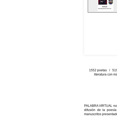
1552 poetas / 519 
literatura con m
PALABRA VIRTUAL no per
difusión de la poesía
manuscritos presentado