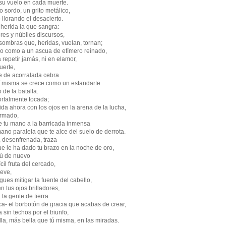
 su vuelo en cada muerte.
 sordo, un grito metálico,
 llorando el desacierto.
 herida la que sangra:
res y núbiles discursos,
sombras que, heridas, vuelan, tornan;
eo como a un ascua de efímero reinado,
 repetir jamás, ni en elamor,
uerte,
e de acorralada cebra
sí misma se crece como un estandarte
 de la batalla.
mortalmente tocada;
ida ahora con los ojos en la arena de la lucha,
armado,
e tu mano a la barricada inmensa
no paralela que te alce del suelo de derrota.
, desenfrenada, traza
e le ha dado tu brazo en la noche de oro,
tú de nuevo
cil fruta del cercado,
eve,
ues mitigar la fuente del cabello,
en tus ojos brilladores,
 la gente de tierra
ca- el borbotón de gracia que acabas de crear,
 sin techos por el triunfo,
la, más bella que tú misma, en las miradas.