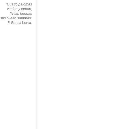
"
Cuatro palomas
vuelan y tornan,
llevan heridas
sus cuatro sombras
"
F. García Lorca.