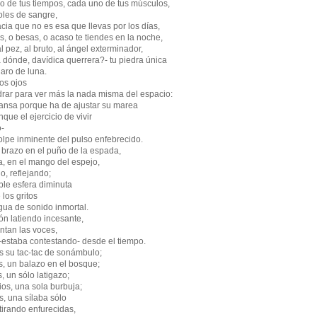
 de tus tiempos, cada uno de tus músculos,
oles de sangre,
cia que no es esa que llevas por los días,
, o besas, o acaso te tiendes en la noche,
l pez, al bruto, al ángel exterminador,
 dónde, davídica querrera?- tu piedra única
laro de luna.
os ojos
drar para ver más la nada misma del espacio:
ansa porque ha de ajustar su marea
nque el ejercicio de vivir
o-
olpe inminente del pulso enfebrecido.
 brazo en el puño de la espada,
za, en el mango del espejo,
, reflejando;
ble esfera diminuta
 los gritos
ua de sonido inmortal.
ón latiendo incesante,
ntan las voces,
 -estaba contestando- desde el tiempo.
s su tac-tac de sonámbulo;
s, un balazo en el bosque;
, un sólo latigazo;
ios, una sola burbuja;
s, una sílaba sólo
tirando enfurecidas,