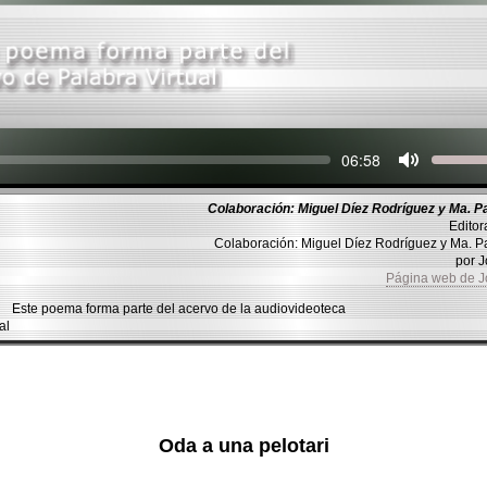
Seek
Current
06:58
time
Colaboración: Miguel Díez Rodríguez y Ma. P
Editor
Colaboración: Miguel Díez Rodríguez y Ma.
por 
Página web de 
Este poema forma parte del acervo de la audiovideoteca
al
Oda a una pelotari