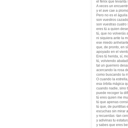
el fénix que levanta
A veces un encuentro
y el ave cae a plomo
Pero no es el águila
son vuestros cazado
son vuestras cuatro 
eres tú a quien des
tú, que no volverás a
ni siquiera ante la m
ese miedo anhelant
que, de pronto, en 
apoyado en el viento
Eres tú herida, sí, 
tú, volviendo abatad
tal un guerrero des
acercando la rosa d
como buscando la ma
O cuando la estrella
esa órbita mágica qu
cuando nadie, sino 
puede recoger la difí
tú eres quien me mu
tú que apenas consig
tú que, de puntillas 
escuchas sin mirar a
y recuerdas -tan cer
y adivinas tu estatura
y sabes que eres bel