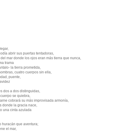
legar,
odía abrir sus puertas tentadoras,
 del mar donde los ojos eran más tierra que nunca,
ima trama
talo- la tierra prometida,
ombras, cuatro cuerpos sin ella,
iudad, puente,
 avidez
s dos a dos distinguidas,
 cuerpo se quiebra,
 carne cobrará su más improvisada armonía,
as donde la gracia nace,
 o una cinta azulada
vo huracán que aventura;
iene el mar,