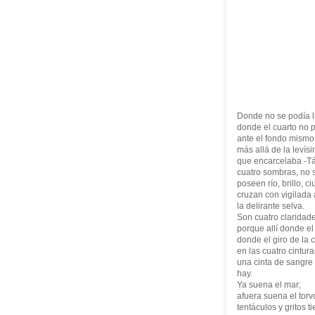
Donde no se podía l
donde el cuarto no p
ante el fondo mismo
más allá de la levís
que encarcelaba -Tán
cuatro sombras, no s
poseen río, brillo, c
cruzan con vigilada
la delirante selva.
Son cuatro claridade
porque allí donde el
donde el giro de la
en las cuatro cintur
una cinta de sangre
hay.
Ya suena el mar;
afuera suena el tor
tentáculos y gritos t