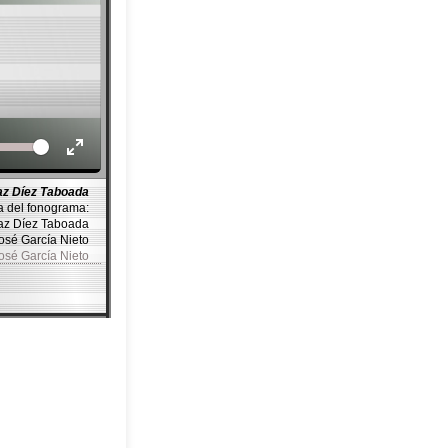
Volume
az Díez Taboada
a del fonograma:
 Paz Díez Taboada
José García Nieto
José García Nieto