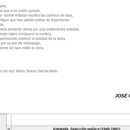
arte,
s que a mi cuello pusiste,
lo- donde estarán escritos tus caminos de lava,
ntiguo que has sabido poblar de trayectorias
da,
stará andando ahora por una subterránea soledad,
esde siglos enriquece la sombra,
apresurado sublevó la quietud de la selva,
 por su piel de relámpago,
ose sin que nadie la viera.
 con voz:
María Teresa García-Nieto
JOSÉ 
Antología. Selección poética (1940-1991)