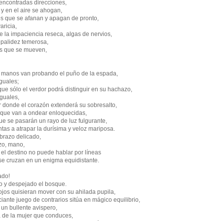
 encontradas direcciones,
 y en el aire se ahogan,
s que se afanan y apagan de pronto,
aricia,
e la impaciencia reseca, algas de nervios,
 palidez temerosa,
s que se mueven,
as manos van probando el puño de la espada,
guales;
 que sólo el verdor podrá distinguir en su hachazo,
iguales,
r donde el corazón extenderá su sobresalto,
 que van a ondear enloquecidas,
ue se pasarán un rayo de luz fulgurante,
ntas a atrapar la durísima y veloz mariposa.
brazo delicado,
zo, mano,
e el destino no puede hablar por líneas
se cruzan en un enigma equidistante.
ado!
to y despejado el bosque.
ojos quisieran mover con su ahilada pupila,
ante juego de contrarios sitúa en mágico equilibrio,
un bullente avispero,
a de la mujer que conduces,