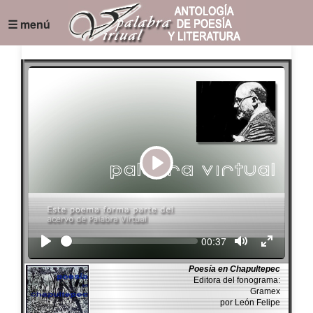
☰ menú
Play
Seek
Current
00:37
time
Poesía en Chapultepec
Editora del fonograma:
Gramex
por León Felipe