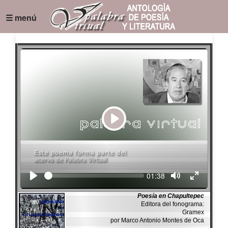
☰ menú
Play
Seek
Current
01:38
time
Poesía en Chapultepec
Editora del fonograma:
Gramex
por Marco Antonio Montes de Oca