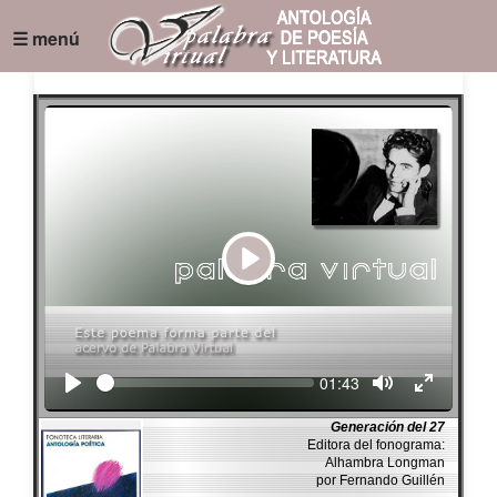
☰ menú
Play
Seek
Current
01:43
time
Generación del 27
Editora del fonograma:
Alhambra Longman
por Fernando Guillén