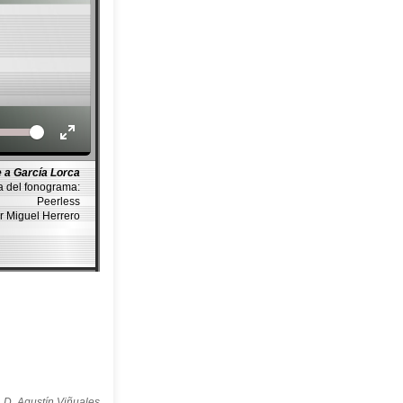
Volume
 a García Lorca
a del fonograma:
Peerless
r Miguel Herrero
 D. Agustín Viñuales