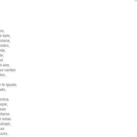
co,
 talle,
nzana,
andes,
nte,
le.
ol
l aire,
que cantan
les.
 le iguale,
ado,
clina
aspe,
uras
llarse.
n solas
cángel,
las
uces.