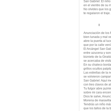
San Gabriel: El niño 
en el vientre de su 
No olvides que los g
te regalaron el traje.
II
Anunciación de los 
bien lunada y mal ve
abre la puerta al luc
que por la calle vení
El Arcángel San Gabr
entre azucena y sonr
biznieto de la Girald
se acercaba de visit
En su chaleco bord
grillos ocultos palpit
Las estrellas de la 
se volvieron campani
San Gabriel: Aquí m
con tres clavos de al
Tu fulgor abre jazm
sobre mi cara encen
Dios te salve, Anunc
Morena de maravilla
Tendrás un niño más
que los tallos de la b