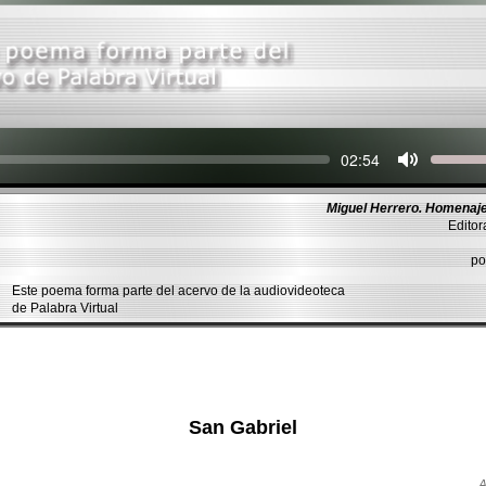
Seek
Current
02:54
time
Miguel Herrero. Homenaje
Editor
po
Este poema forma parte del acervo de la audiovideoteca
de Palabra Virtual
San Gabriel
A