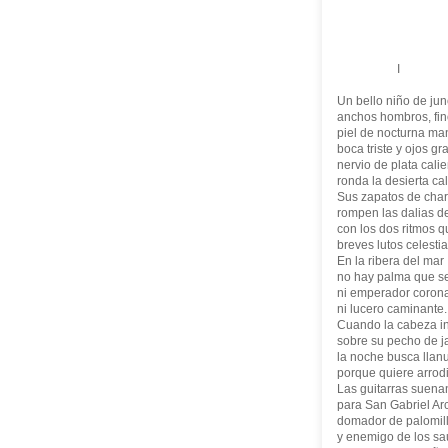
I
Un bello niño de jun
anchos hombros, fino
piel de nocturna ma
boca triste y ojos gr
nervio de plata calie
ronda la desierta cal
Sus zapatos de char
rompen las dalias de
con los dos ritmos 
breves lutos celestia
En la ribera del mar
no hay palma que se
ni emperador coron
ni lucero caminante.
Cuando la cabeza in
sobre su pecho de j
la noche busca llan
porque quiere arrodi
Las guitarras suena
para San Gabriel Ar
domador de palomil
y enemigo de los sa