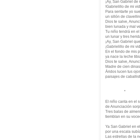
¡Ay, San Gabriel de 
!Gabrielillo de mi vid
Para sentarte yo su
un sillón de clavelli
Dios te salve, Anunc
bien lunada y mal ve
Tu niño tendrá en e
un lunar y tres herid
¡Ay, San Gabriel que
¡Gabrielillo de mi vid
En el fondo de mis 
ya nace la leche tibi
Dios te salve, Anunc
Madre de cien dinast
Áridos lucen tus ojos
paisajes de caballist
*
El niño canta en el 
de Anunciación sorp
Tres balas de almen
tiemblan en su vocec
Ya San Gabriel en el
por una escala subí
Las estrellas de la 