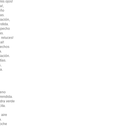
mis ojos!
a!,
eño
nas.
iación,
stida.
l pecho
as.
 reluces!
al!
pechos
a.
iación.
ías.
,
a.
seno
rendida.
dra verde
ita.
 aire
a.
noche