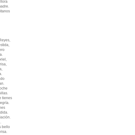
llora
madre.
itanos
Reyes,
stida,
ero
a.
iel,
isa,
a,
a.
ado
an.
noche
llas.
e tienes
egría.
ines
dida.
iación.
.
 bello
risa.