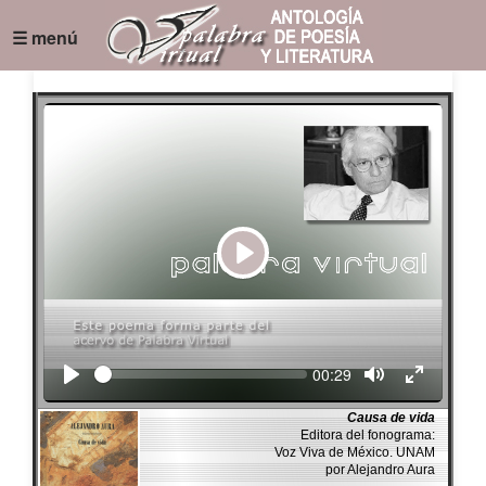
☰ menú
Play
Seek
Current
00:29
time
Causa de vida
Editora del fonograma:
Voz Viva de México. UNAM
por Alejandro Aura