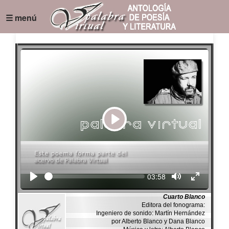
☰ menú
Play
Seek
Current
03:58
time
Cuarto Blanco
Editora del fonograma:
Ingeniero de sonido: Martín Hernández
por Alberto Blanco y Dana Blanco