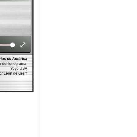
Volume
etas de América
a del fonograma:
Yoyo USA
or León de Greiff