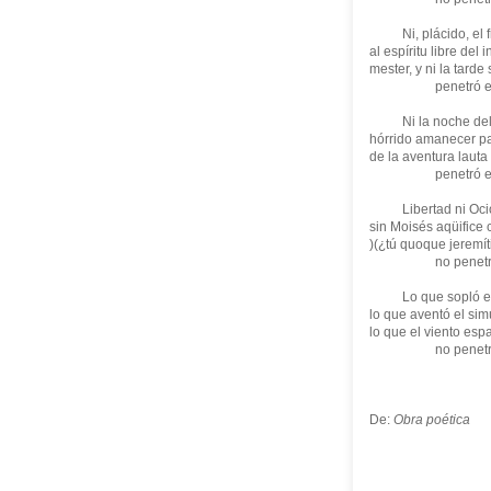
Ni, plácido, el fr
al espíritu libre del 
mester, y ni la tard
penetró en la
Ni la noche del fér
hórrido amanecer pa
de la aventura lauta
penetró en la
Libertad ni Ocio p
sin Moisés aqüifice 
)(¿tú quoque jeremít
no penetro en
Lo que sopló el ti
lo que aventó el sim
lo que el viento esp
no penetró en
De:
Obra poética