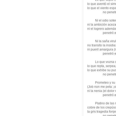
lo que aventó el sim
lo que el viento esp
no penetró en
Ni el odio soterra
ni la ambición acez
ni el logrero además
penetró en la
Ni la saña virulen
no transito la insidia
ni pueril amargura (
penetró en la
Lo que vozna o qu
lo que repta, serpea
lo que exhibe su pus
no penetró en
Prometeo y su buit
(Job non me peta: ¡
ni la nenia (el dolor
penetró en la
Platino de las noc
cobre de los crepúsc
la gris tragedia fon
no penetró en