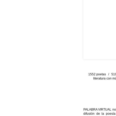
1552 poetas / 519 
literatura con m
PALABRA VIRTUAL no per
difusión de la poesía