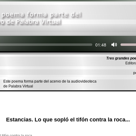
Seek
Current
01:48
time
Tres grandes po
Editor
p
Este poema forma parte del acervo de la audiovideoteca
de Palabra Virtual
Estancias. Lo que sopló el tifón contra la roca...
fón contra la roca,