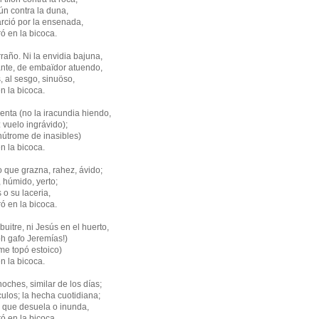
ún contra la duna,
arció por la ensenada,
 la bicoca.
ño. Ni la envidia bajuna,
ante, de embaïdor atuendo,
, al sesgo, sinuöso,
 bicoca.
ta (no la iracundia hiendo,
: vuelo ingrávido);
nútrome de inasibles)
 bicoca.
e grazna, rahez, ávido;
, húmido, yerto;
 o su laceria,
 la bicoca.
re, ni Jesús en el huerto,
oh gafo Jeremías!)
 me topó estoico)
 bicoca.
hes, similar de los días;
ulos; la hecha cuotidiana;
je que desuela o inunda,
 la bicoca.