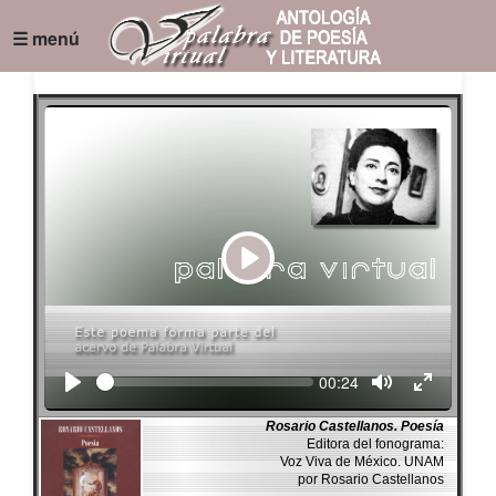
☰ menú
Play
Seek
Current
00:24
time
Rosario Castellanos. Poesía
Editora del fonograma:
Voz Viva de México. UNAM
por Rosario Castellanos