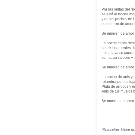
Por las orillas del río
se está la noche mo
y en los pechos de L
se mueren de amor 
Se mueren de amor 
La noche canta des
sobre los puentes d
Lolita lava su cuerp
con agua salobre y 
Se mueren de amor 
La noche de anís y p
relumbra por los tej
Plata de arroyos y e
Anís de tus muslos 
Se mueren de amor 
(Selección: Víctor 