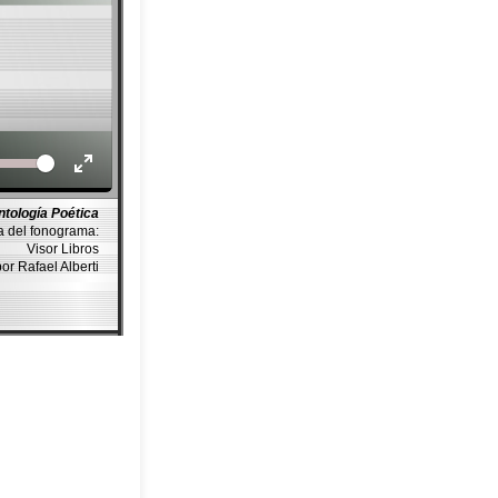
Volume
ntología Poética
a del fonograma:
Visor Libros
por Rafael Alberti