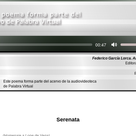
Seek
Current
00:47
time
Federico García Lorca. A
Editor
Este poema forma parte del acervo de la audiovideoteca
de Palabra Virtual
Serenata
(Homenaje a Lope de Vega)