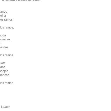
jando
olita
los ramos.
los ramos.
nuda
e marzo.
o
nardos.
los ramos.
lata
ados.
spejos.
blancos.
los ramos.
de Lama)