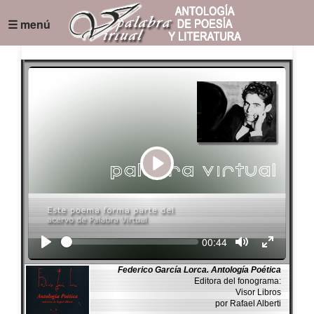
☰ menú
Play
Seek
Current
00:44
time
Federico García Lorca. Antología Poética
Editora del fonograma:
Visor Libros
por Rafael Alberti