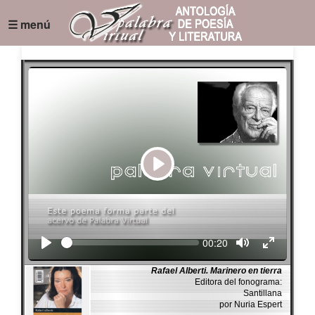
☰ menú
Play
Seek
Current
00:20
time
Rafael Alberti. Marinero en tierra
Editora del fonograma:
Santillana
por Nuria Espert