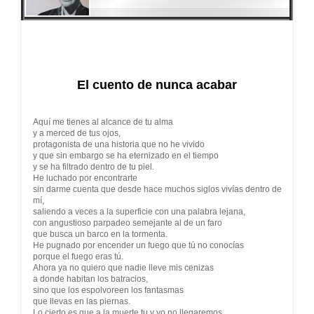
El cuento de nunca acabar
Aquí me tienes al alcance de tu alma
y a merced de tus ojos,
protagonista de una historia que no he vivido
y que sin embargo se ha eternizado en el tiempo
y se ha filtrado dentro de tu piel.
He luchado por encontrarte
sin darme cuenta que desde hace muchos siglos vivías dentro de
mí,
saliendo a veces a la superficie con una palabra lejana,
con angustioso parpadeo semejante al de un faro
que busca un barco en la tormenta.
He pugnado por encender un fuego que tú no conocías
porque el fuego eras tú.
Ahora ya no quiero que nadie lleve mis cenizas
a donde habitan los batracios,
sino que los espolvoreen los fantasmas
que llevas en las piernas.
Lo cierto es que a la muerte tu y yo no llegaremos.