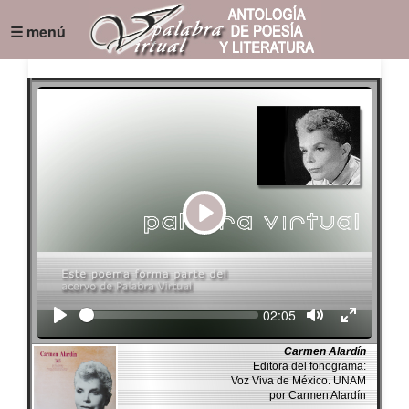
☰ menú
Play
Seek
Current
02:05
time
Carmen Alardín
Editora del fonograma:
Voz Viva de México. UNAM
por Carmen Alardín