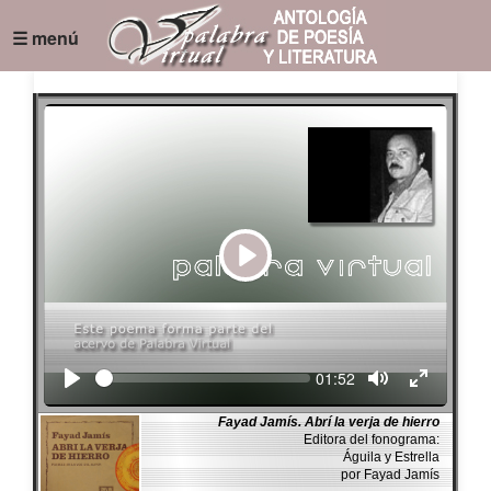
☰ menú
Play
Seek
Current
01:52
time
Fayad Jamís. Abrí la verja de hierro
Editora del fonograma:
Águila y Estrella
por Fayad Jamís