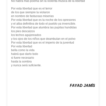
No habrá más poema sin la violenta música de la libertad
Por esta libertad que es el terror
de los que siempre la violaron
en nombre de fastuosas miserias
Por esta libertad que es la noche de los opresores
y el alba definitiva de todo el pueblo ya invencible.
Por esta libertad que alumbra las pupilas hundidas
los pies descalzos
los techos agujereados
y los ojos de los niños que deambulan en el polvo
Por esta libertad que es el imperio de la juventud
Por esta libertad
bella como la vida
habrá que darlo todo
si fuere necesario
hasta la sombra
y nunca será suficiente.
FAYAD JAMÍS