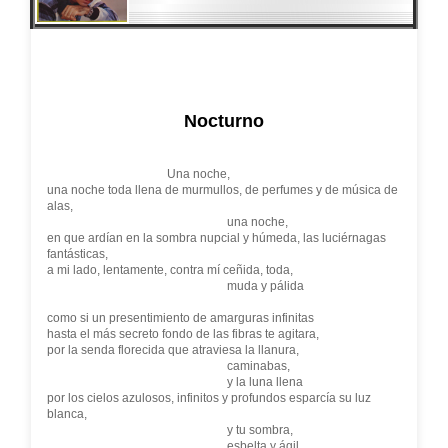
Nocturno
Una noche,
una noche toda llena de murmullos, de perfumes y de música de
alas,
una noche,
en que ardían en la sombra nupcial y húmeda, las luciérnagas
fantásticas,
a mi lado, lentamente, contra mí ceñida, toda,
muda y pálida
como si un presentimiento de amarguras infinitas
hasta el más secreto fondo de las fibras te agitara,
por la senda florecida que atraviesa la llanura,
caminabas,
y la luna llena
por los cielos azulosos, infinitos y profundos esparcía su luz
blanca,
y tu sombra,
esbelta y ágil,