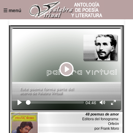
☰ menú
Play
Seek
Current
04:46
time
48 poemas de amor
Editora del fonograma:
Orfeón
por Frank Moro