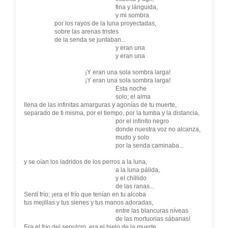
fina y lánguida,
y mi sombra
por los rayos de la luna proyectadas,
sobre las arenas tristes
de la senda se juntaban...
y eran una
y eran una
¡Y eran una sola sombra larga!
¡Y eran una sola sombra larga!
Esta noche
solo; el alma
llena de las infinitas amarguras y agonías de tu muerte,
separado de ti misma, por el tiempo, por la tumba y la distancia,
por el infinito negro
donde nuestra voz no alcanza,
mudo y solo
por la senda caminaba...
y se oían los ladridos de los perros a la luna,
a la luna pálida,
y el chillido
de las ranas...
Sentí frío; ¡era el frío que tenían en tu alcoba
tus mejillas y tus sienes y tus manos adoradas,
entre las blancuras níveas
de las mortuorias sábanas!
Era el frío del sepulcro, era el hielo de la muerte,