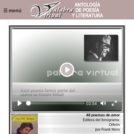
☰ menú
Play
Seek
Current
03:54
time
48 poemas de amor
Editora del fonograma:
Orfeón
por Frank Moro