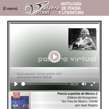
☰ menú
Play
Seek
Current
00:31
time
Poesía española de México 2
Editora del fonograma:
Voz Viva de México. UNAM
por Juan Rejano