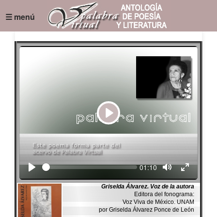
☰ menú
Play
Seek
Current
01:10
time
Griselda Álvarez. Voz de la autora
Editora del fonograma:
Voz Viva de México. UNAM
por Griselda Álvarez Ponce de León