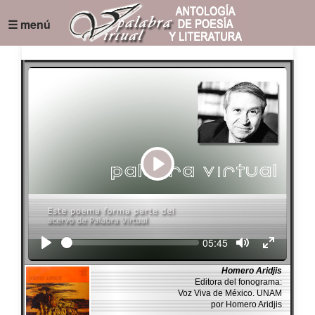
☰ menú
Play
Seek
Current
05:45
time
Homero Aridjis
Editora del fonograma:
Voz Viva de México. UNAM
por Homero Aridjis