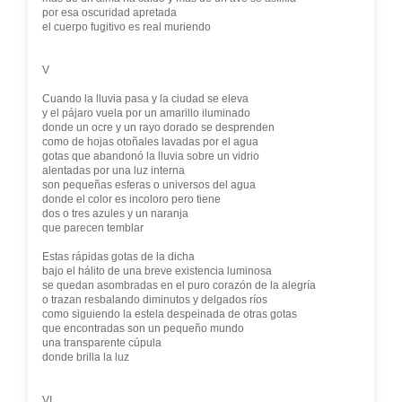
por esa oscuridad apretada
el cuerpo fugitivo es real muriendo
V
Cuando la lluvia pasa y la ciudad se eleva
y el pájaro vuela por un amarillo iluminado
donde un ocre y un rayo dorado se desprenden
como de hojas otoñales lavadas por el agua
gotas que abandonó la lluvia sobre un vidrio
alentadas por una luz interna
son pequeñas esferas o universos del agua
donde el color es incoloro pero tiene
dos o tres azules y un naranja
que parecen temblar
Estas rápidas gotas de la dicha
bajo el hálito de una breve existencia luminosa
se quedan asombradas en el puro corazón de la alegría
o trazan resbalando diminutos y delgados ríos
como siguiendo la estela despeinada de otras gotas
que encontradas son un pequeño mundo
una transparente cúpula
donde brilla la luz
VI