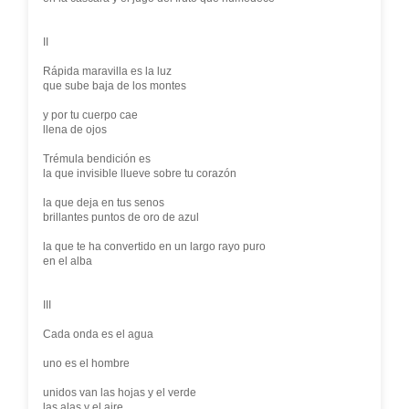
II
Rápida maravilla es la luz
que sube baja de los montes
y por tu cuerpo cae
llena de ojos
Trémula bendición es
la que invisible llueve sobre tu corazón
la que deja en tus senos
brillantes puntos de oro de azul
la que te ha convertido en un largo rayo puro
en el alba
III
Cada onda es el agua
uno es el hombre
unidos van las hojas y el verde
las alas y el aire