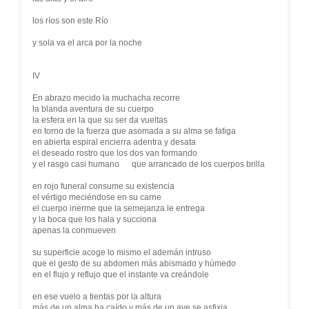
los ríos son este Río
y sola va el arca por la noche
IV
En abrazo mecido la muchacha recorre
la blanda aventura de su cuerpo
la esfera en la que su ser da vueltas
en torno de la fuerza que asomada a su alma se fatiga
en abierta espiral encierra adentra y desata
el deseado rostro que los dos van formando
y el rasgo casi humano que arrancado de los cuerpos brilla
en rojo funeral consume su existencia
el vértigo meciéndose en su carne
el cuerpo inerme que la semejanza le entrega
y la boca que los hala y succiona
apenas la conmueven
su superficie acoge lo mismo el ademán intruso
que el gesto de su abdomen más abismado y húmedo
en el flujo y reflujo que el instante va creándole
en ese vuelo a tientas por la altura
más de un alma ha caído y más de un ave se asfixia