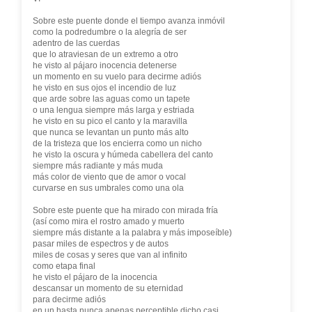
Sobre este puente donde el tiempo avanza inmóvil
como la podredumbre o la alegría de ser
adentro de las cuerdas
que lo atraviesan de un extremo a otro
he visto al pájaro inocencia detenerse
un momento en su vuelo para decirme adiós
he visto en sus ojos el incendio de luz
que arde sobre las aguas como un tapete
o una lengua siempre más larga y estriada
he visto en su pico el canto y la maravilla
que nunca se levantan un punto más alto
de la tristeza que los encierra como un nicho
he visto la oscura y húmeda cabellera del canto
siempre más radiante y más muda
más color de viento que de amor o vocal
curvarse en sus umbrales como una ola
Sobre este puente que ha mirado con mirada fría
(así como mira el rostro amado y muerto
siempre más distante a la palabra y más imposeíble)
pasar miles de espectros y de autos
miles de cosas y seres que van al infinito
como etapa final
he visto el pájaro de la inocencia
descansar un momento de su eternidad
para decirme adiós
en un hasta nunca apenas perceptible dicho casi