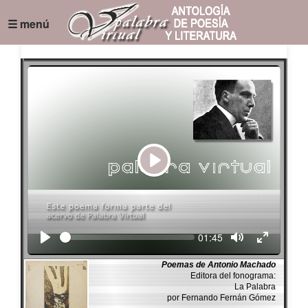
☰ menú
Play
Seek
Current
01:45
time
Poemas de Antonio Machado
Editora del fonograma:
La Palabra
por Fernando Fernán Gómez