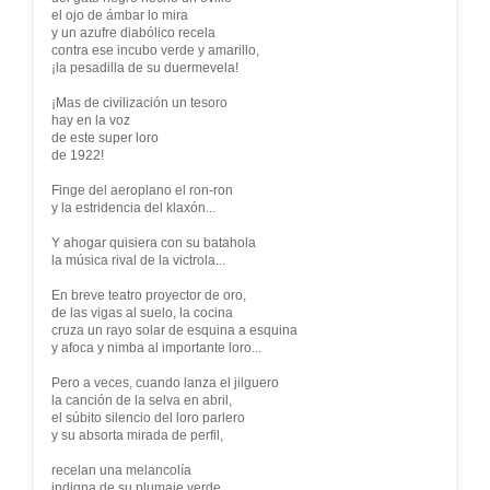
el ojo de ámbar lo mira
y un azufre diabólico recela
contra ese incubo verde y amarillo,
¡la pesadilla de su duermevela!
¡Mas de civilización un tesoro
hay en la voz
de este super loro
de 1922!
Finge del aeroplano el ron-ron
y la estridencia del klaxón...
Y ahogar quisiera con su batahola
la música rival de la victrola...
En breve teatro proyector de oro,
de las vigas al suelo, la cocina
cruza un rayo solar de esquina a esquina
y afoca y nimba al importante loro...
Pero a veces, cuando lanza el jilguero
la canción de la selva en abril,
el súbito silencio del loro parlero
y su absorta mirada de perfil,
recelan una melancolía
indigna de su plumaje verde...