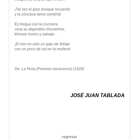
¡Tal vez el gran bosque recuerde
y la cóncava selva sombría!
En tregua con la cocinera
cesa su algarabía chocarrera,
tórnase hosco y salvaje...
¡
El loro es sólo un gajo de follaje
con un poco de sol en la mollera
!
De:
La Feria (Poemas mexicanos) (1928)
JOSÉ JUAN TABLADA
regresar