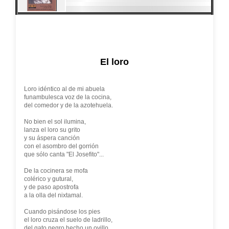
El loro
Loro idéntico al de mi abuela
funambulesca voz de la cocina,
del comedor y de la azotehuela.
No bien el sol ilumina,
lanza el loro su grito
y su áspera canción
con el asombro del gorrión
que sólo canta "El Josefito"...
De la cocinera se mofa
colérico y gutural,
y de paso apostrofa
a la olla del nixtamal.
Cuando pisándose los pies
el loro cruza el suelo de ladrillo,
del gato negro hecho un ovillo