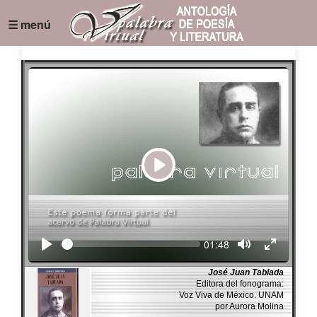
☰ menú
Play
Seek
Current
01:48
time
José Juan Tablada
Editora del fonograma:
Voz Viva de México. UNAM
por Aurora Molina