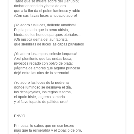
Tarde que se muere sobre del Danubio;
ámbar encendido y beso de oro
que a la flor da el polen luminoso y rubio...
¡Con sus flavas luces al topacio adoro!
¡Yo adoro tus luces, doliente amatista!
Pupila pelada que la pena atrista;
hiedra de los hondos parques otoñales...
¡Oh mística gema del aurifabrista
que siembras de luces las capas pluviales!
¡Yo adoro tus ampos, celeste turquesa!
Azul plenilunio que las ondas besa;
myosotis regado con polvo de plata;
¡lágrima de amores que alguna princesa
dejó entre las alas de la serenata!
¡Yo adoro las luces de la pedrería
donde luminoso se desmaya el día,
los ricos joyeles, los regios tesoros,
el ópalo triste, la gema sombría
y el flavo topacio de pálidos oros!
ENVÍO
Princesa: tú sabes que en ese tesoro
más que la esmeralda y el topacio de oro,