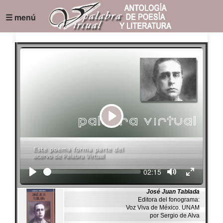
☰ menú
Play
Seek
Current
02:15
time
José Juan Tablada
Editora del fonograma:
Voz Viva de México. UNAM
por Sergio de Alva