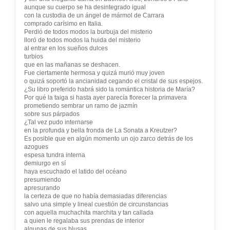
aunque su cuerpo se ha desintegrado igual
con la custodia de un ángel de mármol de Carrara
comprado carísimo en Italia.
Perdió de todos modos la burbuja del misterio
lloró de todos modos la huida del misterio
al entrar en los sueños dulces
turbios
que en las mañanas se deshacen.
Fue ciertamente hermosa y quizá murió muy joven
o quizá soportó la ancianidad cegando el cristal de sus espejos.
¿Su libro preferido habrá sido la romántica historia de María?
Por qué la taiga si hasta ayer parecía florecer la primavera
prometiendo sembrar un ramo de jazmín
sobre sus párpados
¿Tal vez pudo internarse
en la profunda y bella fronda de La Sonata a Kreutzer?
Es posible que en algún momento un ojo zarco detrás de los
azogues
espesa tundra interna
demiurgo en sí
haya escuchado el latido del océano
presumiendo
apresurando
la certeza de que no había demasiadas diferencias
salvo una simple y lineal cuestión de circunstancias
con aquella muchachita marchita y tan callada
a quien le regalaba sus prendas de interior
algunas de sus blusas