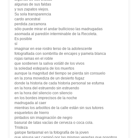
algunas de sus faldas
y sus zapatos viejos.
Su sola transparencia
cardo ancestral
perdida zarzamora
sólo puede mirar el andar bullicioso las madrugadas
asomada al paredón interminable de la Recoleta.
Es posible
sí
imaginar en ese rostro terso de la adolescente
fotografiada con sombrilla de encajes y pamela blanca
rojas ramas en el roble
que sostienen la saliva volátil de los vivos
la soledad esteparia de los muertos
aunque la magnitud del tiempo se pierda sin consuelo
en la zona movediza de un desierto fugaz
donde la historia de cada historia personal se esfuma
en la hora del estruendo sin estruendo
en la hora del silencio con silencio
en los bordes imprecisos de la noche
madrugada al caer
mientras los arbolitos de la calle están sin sus tutores
esqueletos de hierro
pintados sin imaginación de negro
basural de latas vacías de cerveza o coca cola.
Tristeza
galope fantasmal en la fotografía de la joven
que alguna vez caminó por las mismas veredas que nosotros