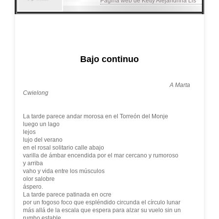
Página web de Ketty Alejandrina Lis
Bajo continuo
A Marta
Cwielong
La tarde parece andar morosa en el Torreón del Monje
luego un lago
lejos
lujo del verano
en el rosal solitario calle abajo
varilla de ámbar encendida por el mar cercano y rumoroso
y arriba
vaho y vida entre los músculos
olor salobre
áspero.
La tarde parece patinada en ocre
por un fogoso foco que espléndido circunda el círculo lunar
más allá de la escala que espera para alzar su vuelo sin un
rumbo estable