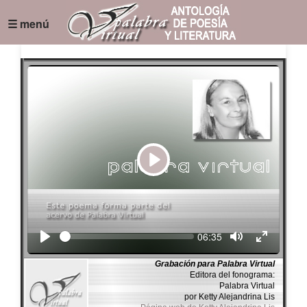
☰ menú
Play
Seek
Current
06:35
time
Grabación para Palabra Virtual
Editora del fonograma:
Palabra Virtual
por Ketty Alejandrina Lis