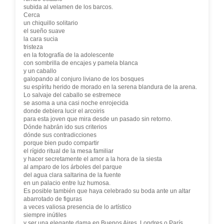
subida al velamen de los barcos.
Cerca
un chiquillo solitario
el sueño suave
la cara sucia
tristeza
en la fotografía de la adolescente
con sombrilla de encajes y pamela blanca
y un caballo
galopando al conjuro liviano de los bosques
su espíritu herido de morado en la serena blandura de la arena.
Lo salvaje del caballo se estremece
se asoma a una casi noche enrojecida
donde debiera lucir el arcoiris
para esta joven que mira desde un pasado sin retorno.
Dónde habrán ido sus criterios
dónde sus contradicciones
porque bien pudo compartir
el rígido ritual de la mesa familiar
y hacer secretamente el amor a la hora de la siesta
al amparo de los árboles del parque
del agua clara saltarina de la fuente
en un palacio entre luz humosa.
Es posible también que haya celebrado su boda ante un altar
abarrotado de figuras
a veces valiosa presencia de lo artístico
siempre inútiles
y ser una elegante dama en Buenos Aires, Londres o París