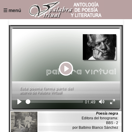
☰ menú
Play
Seek
Current
01:49
time
Poesía negra
Editora del fonograma:
BBS - 2
por Balbino Blanco Sánchez