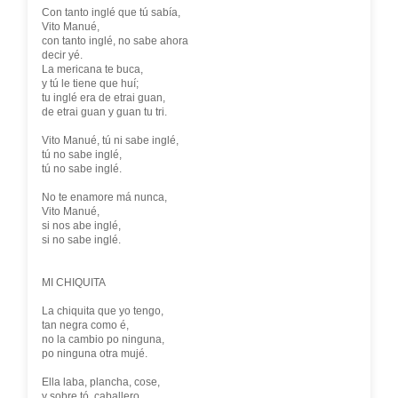
Con tanto inglé que tú sabía,
Vito Manué,
con tanto inglé, no sabe ahora
decir yé.
La mericana te buca,
y tú le tiene que huí;
tu inglé era de etrai guan,
de etrai guan y guan tu tri.
Vito Manué, tú ni sabe inglé,
tú no sabe inglé,
tú no sabe inglé.
No te enamore má nunca,
Vito Manué,
si nos abe inglé,
si no sabe inglé.
MI CHIQUITA
La chiquita que yo tengo,
tan negra como é,
no la cambio po ninguna,
po ninguna otra mujé.
Ella laba, plancha, cose,
y sobre tó, caballero,