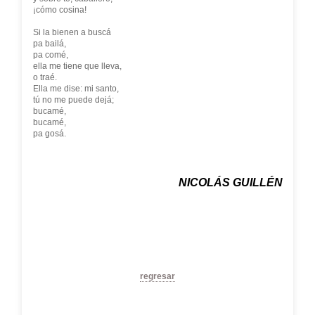
¡cómo cosina!
Si la bienen a buscá
pa bailá,
pa comé,
ella me tiene que lleva,
o traé.
Ella me dise: mi santo,
tú no me puede dejá;
bucamé,
bucamé,
pa gosá.
NICOLÁS GUILLÉN
regresar