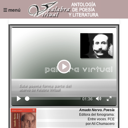
☰ menú
Play
Seek
Current
01:36
time
Amado Nervo. Poesía
Editora del fonograma:
Entre voces. FCE
por Alí Chumacero