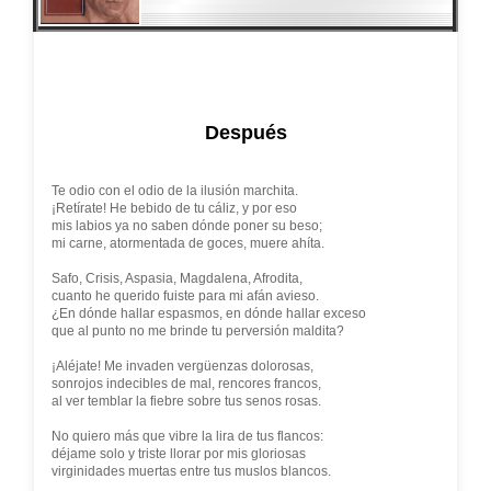
Después
Te odio con el odio de la ilusión marchita.
¡Retírate! He bebido de tu cáliz, y por eso
mis labios ya no saben dónde poner su beso;
mi carne, atormentada de goces, muere ahíta.
Safo, Crisis, Aspasia, Magdalena, Afrodita,
cuanto he querido fuiste para mi afán avieso.
¿En dónde hallar espasmos, en dónde hallar exceso
que al punto no me brinde tu perversión maldita?
¡Aléjate! Me invaden vergüenzas dolorosas,
sonrojos indecibles de mal, rencores francos,
al ver temblar la fiebre sobre tus senos rosas.
No quiero más que vibre la lira de tus flancos:
déjame solo y triste llorar por mis gloriosas
virginidades muertas entre tus muslos blancos.